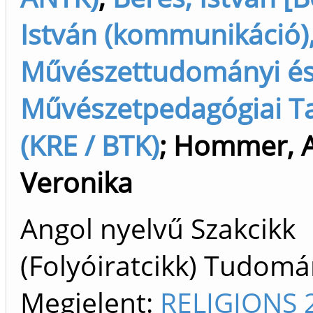
István (kommunikáció),
Művészettudományi é
Művészetpedagógiai T
(KRE / BTK)
;
Hommer, 
Veronika
Angol nyelvű Szakcikk
(Folyóiratcikk) Tudom
Megjelent:
RELIGIONS 