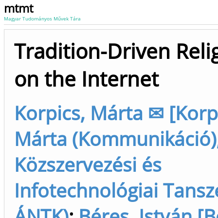
mtmt
Magyar Tudományos Művek Tára
Tradition-Driven Relig
on the Internet
Korpics, Márta ✉ [Korp
Márta (Kommunikáció),
Közszervezési és
Infotechnológiai Tansz
ÁNTK)
;
Béres, István [B