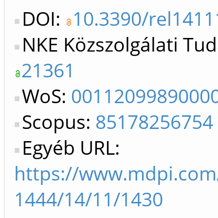
DOI:
10.3390/rel141
NKE Közszolgálati Tud
21361
WoS:
0011209989000
Scopus:
85178256754
Egyéb URL:
https://www.mdpi.com
1444/14/11/1430