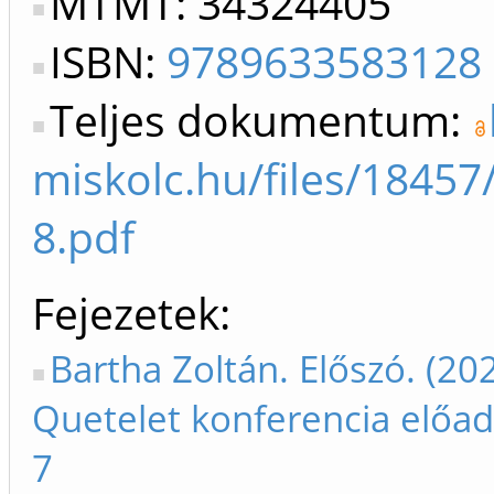
MTMT: 34324405
ISBN:
9789633583128
Teljes dokumentum:
miskolc.hu/files/1845
8.pdf
Fejezetek
Bartha Zoltán. Előszó. (202
Quetelet konferencia előad
7