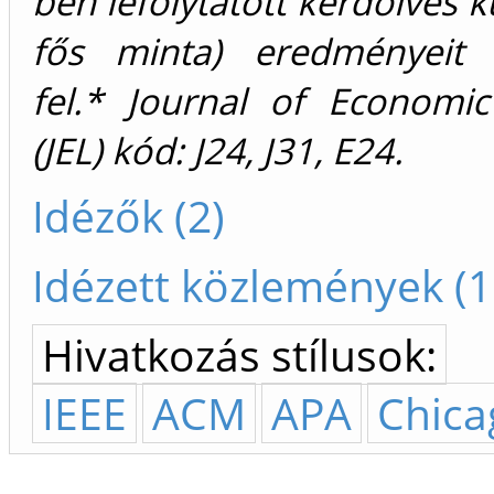
ben lefolytatott kérdőíves k
fős minta) eredményeit 
fel.* Journal of Economic
(JEL) kód: J24, J31, E24.
Idézők (2)
Idézett közlemények (1
Hivatkozás stílusok:
IEEE
ACM
APA
Chica