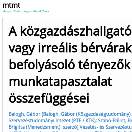
mtmt
Magyar Tudományos Művek Tára
A közgazdászhallgatók
vagy irreális bérvára
befolyásoló tényezők
munkatapasztalat
összefüggései
Balogh, Gábor [Balogh, Gábor (Közgazdaságtudomány), 
Szervezéstudományi Intézet (PTE / KTK)
;
Szabó-Bálint, Br
Brigitta (Menedzsment), szerző] Vezetés- és Szervezést