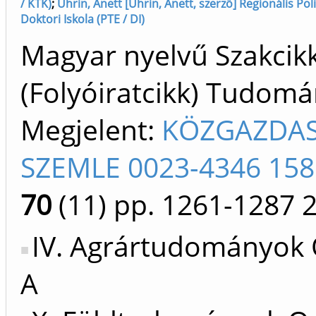
/ KTK)
;
Uhrin, Anett [Uhrin, Anett, szerző] Regionális Po
Doktori Iskola (PTE / DI)
Magyar nyelvű Szakcik
(Folyóiratcikk) Tudom
Megjelent:
KÖZGAZDAS
SZEMLE 0023-4346 158
70
(11)
pp. 1261-1287
IV. Agrártudományok 
A