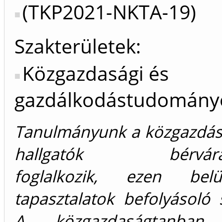
(TKP2021-NKTA-19)
Szakterületek:
Közgazdasági és
gazdálkodástudomány
Tanulmányunk a közgazdás
hallgatók bérvárako
foglalkozik, ezen be
tapasztalatok befolyásoló 
A közgazdaságtanban f