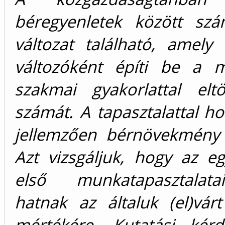
béregyenletek között sz
változat található, amely
változóként építi be a 
szakmai gyakorlattal eltö
számát. A tapasztalattal h
jellemzően bérnövekmény k
Azt vizsgáljuk, hogy az e
első munkatapasztalat
hatnak az általuk (el)vár
mértékére. Kutatási kér