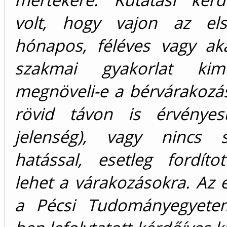
volt, hogy vajon az el
hónapos, féléves vagy ak
szakmai gyakorlat kimu
megnöveli-e a bérvárakozá
rövid távon is érvényes
jelenség), vagy nincs sz
hatással, esetleg fordíto
lehet a várakozásokra. Az
a Pécsi Tudományegyete