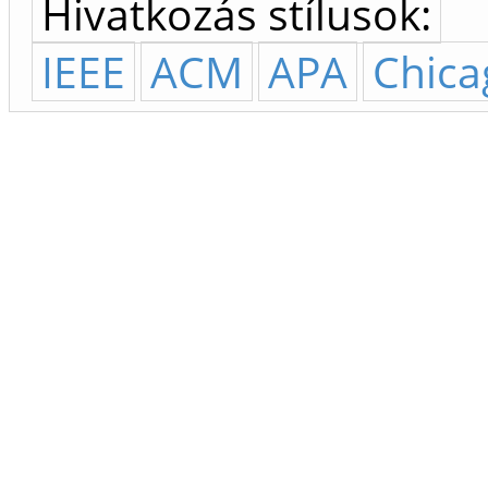
Hivatkozás stílusok:
IEEE
ACM
APA
Chica