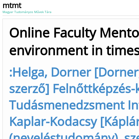
mtmt
Magyar Tudományos Művek Tára
Online Faculty Mentor
environment in times 
:Helga, Dorner [Dorne
szerző] Felnőttképzés-
Tudásmenedzsment Inté
Kaplar-Kodacsy [Káplá
(neveléstudomány), sze