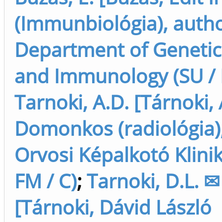
(Immunbiológia), autho
Department of Genetics
and Immunology (SU / F
Tarnoki, A.D. [Tárnoki
Domonkos (radiológia)
Orvosi Képalkotó Klinik
FM / C)
;
Tarnoki, D.L. ✉
[Tárnoki, Dávid László