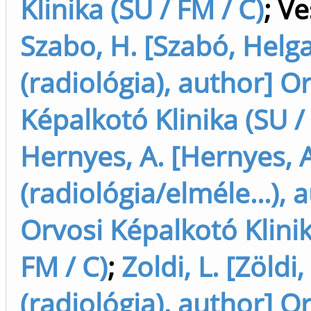
Klinika (SU / FM / C)
;
Ve
Szabo, H. [Szabó, Helg
(radiológia), author] O
Képalkotó Klinika (SU /
Hernyes, A. [Hernyes, 
(radiológia/elméle...), 
Orvosi Képalkotó Klinik
FM / C)
;
Zoldi, L. [Zöldi
(radiológia), author] O