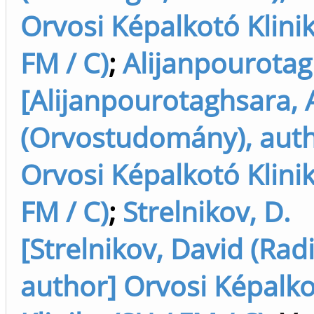
Orvosi Képalkotó Klinik
FM / C)
;
Alijanpourotag
[Alijanpourotaghsara, 
(Orvostudomány), auth
Orvosi Képalkotó Klinik
FM / C)
;
Strelnikov, D.
[Strelnikov, David (Radi
author] Orvosi Képalk