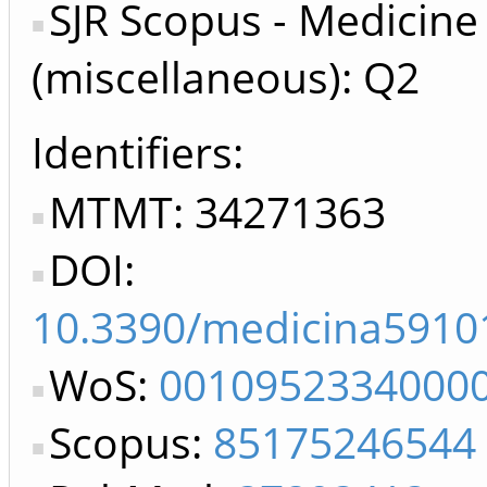
SJR Scopus - Medicine
(miscellaneous): Q2
Identifiers
MTMT: 34271363
DOI:
10.3390/medicina5910
WoS:
0010952334000
Scopus:
85175246544