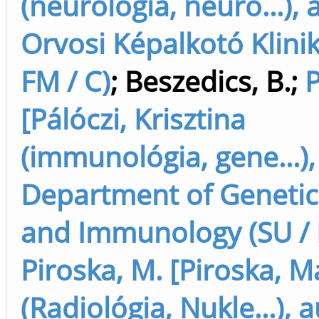
(neurológia, neuro...), 
Orvosi Képalkotó Klinik
FM / C)
;
Beszedics, B.
;
P
[Pálóczi, Krisztina
(immunológia, gene...),
Department of Genetics
and Immunology (SU / F
Piroska, M. [Piroska, 
(Radiológia, Nukle...), 