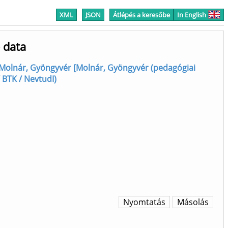
XML
JSON
Átlépés a keresőbe
In English
e data
Molnár, Gyöngyvér [Molnár, Gyöngyvér (pedagógiai
 BTK / NevtudI)
Nyomtatás
Másolás