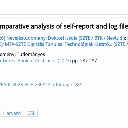
mparative analysis of self-report and log fil
ző] Neveléstudományi Doktori Iskola (SZTE / BTK / NevtudI)
;
); MTA-SZTE Digitális Tanulási Technológiák Kutató... (SZTE /
özlemény) Tudományos
 Times: Book of Abstracts. (2023)
pp. 287-287
les/EARLI2023-BOA-280823.pdf#page=288
Harvard
CSL