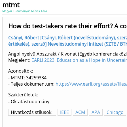
mtmt
Magyar Tudományos Művek Tára
How do test-takers rate their effort? A co
Csányi, Róbert [Csányi, Róbert (neveléstudomány), szer
értékelés), szerző] Neveléstudományi Intézet (SZTE / BTK
Angol nyelvű Absztrakt / Kivonat (Egyéb konferenciak
Megjelent:
EARLI 2023. Education as a Hope in Uncertain
Azonosítók
MTMT: 34259334
Teljes dokumentum:
https://www.earli.org/assets/fi
Szakterületek:
Oktatástudomány
Hivatkozás stílusok:
IEEE
ACM
APA
Chicago