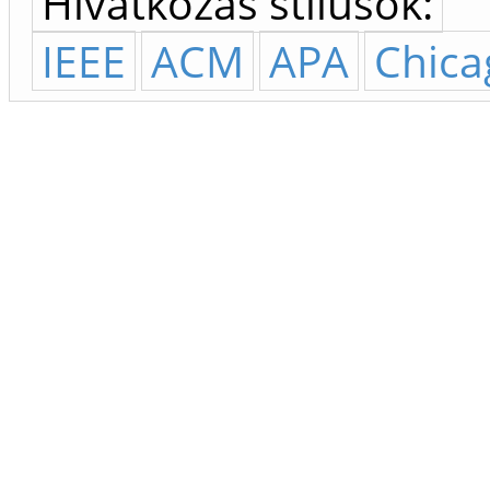
Hivatkozás stílusok:
IEEE
ACM
APA
Chica