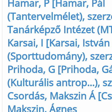
Hamar, P [Hamar, Pál
(Tantervelmélet), szerz
Tanárképző Intézet (M
Karsai, I [Karsai, István
(Sporttudomány), szer
Prihoda, G [Prihoda, G
(Kulturális antrop...), s
Csordás, Makszin Á [C
Makszin, Ágnes