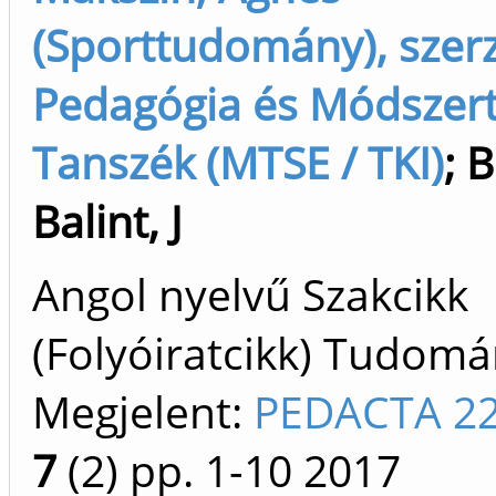
(Sporttudomány), szer
Pedagógia és Módszert
Tanszék (MTSE / TKI)
;
B
Balint, J
Angol nyelvű Szakcikk
(Folyóiratcikk) Tudom
Megjelent:
PEDACTA 22
7
(2)
pp. 1-10
2017