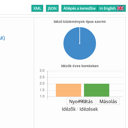
XML
JSON
Átlépés a keresőbe
In English
ÁK)
Nyomtatás
Másolás
Idézők
/
Idézések