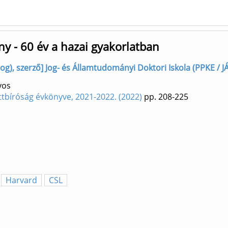
y - 60 év a hazai gyakorlatban
g), szerző] Jog- és Államtudományi Doktori Iskola (PPKE / J
yos
ttbíróság évkönyve, 2021-2022. (2022)
pp. 208-225
Harvard
CSL