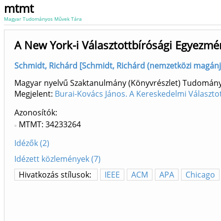
mtmt
Magyar Tudományos Művek Tára
A New York-i Választottbírósági Egyezmén
Schmidt, Richárd [Schmidt, Richárd (nemzetközi magánjo
Magyar nyelvű Szaktanulmány (Könyvrészlet) Tudomán
Megjelent:
Burai-Kovács János. A Kereskedelmi Választo
Azonosítók
MTMT: 34233264
Idézők (2)
Idézett közlemények (7)
Hivatkozás stílusok:
IEEE
ACM
APA
Chicago