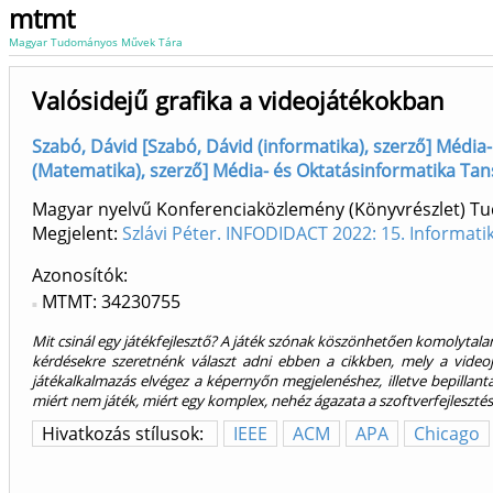
mtmt
Magyar Tudományos Művek Tára
Valósidejű grafika a videojátékokban
Szabó, Dávid [Szabó, Dávid (informatika), szerző] Média-
(Matematika), szerző] Média- és Oktatásinformatika Tans
Magyar nyelvű Konferenciaközlemény (Könyvrészlet) 
Megjelent:
Szlávi Péter. INFODIDACT 2022: 15. Informat
Azonosítók
MTMT: 34230755
Mit csinál egy játékfejlesztő? A játék szónak köszönhetően komolytalan
kérdésekre szeretnénk választ adni ebben a cikkben, mely a videojá
játékalkalmazás elvégez a képernyőn megjelenéshez, illetve bepillant
miért nem játék, miért egy komplex, nehéz ágazata a szoftverfejleszté
Hivatkozás stílusok:
IEEE
ACM
APA
Chicago