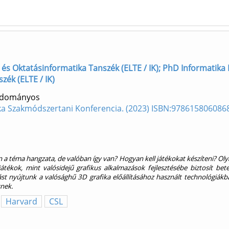
 és Oktatásinformatika Tanszék (ELTE / IK); PhD Informatika D
zék (ELTE / IK)
Tudományos
ika Szakmódszertani Konferencia. (2023) ISBN:978615806086
 a téma hangzata, de valóban így van? Hogyan kell játékokat készíteni? Olya
tékok, mint valósidejű grafikus alkalmazások fejlesztésébe biztosít bet
ást nyújtunk a valósághű 3D grafika előállításához használt technológiákb
snek.
Harvard
CSL