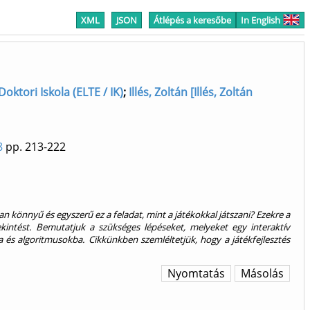
XML
JSON
Átlépés a keresőbe
In English
oktori Iskola (ELTE / IK)
;
Illés, Zoltán [Illés, Zoltán
8
pp. 213-222
n könnyű és egyszerű ez a feladat, mint a játékokkal játszani? Ezekre a
ekintést. Bemutatjuk a szükséges lépéseket, melyeket egy interaktív
a és algoritmusokba. Cikkünkben szemléltetjük, hogy a játékfejlesztés
Nyomtatás
Másolás