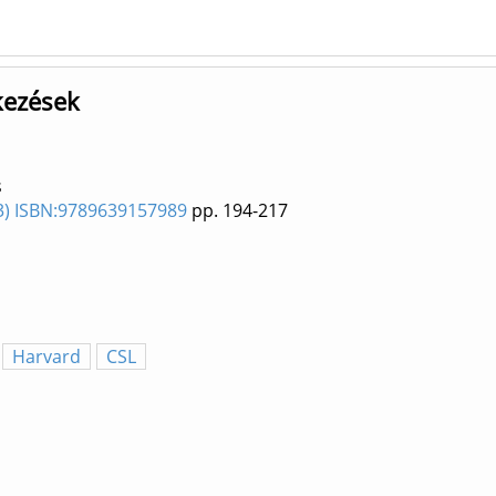
kezések
s
23) ISBN:9789639157989
pp. 194-217
Harvard
CSL