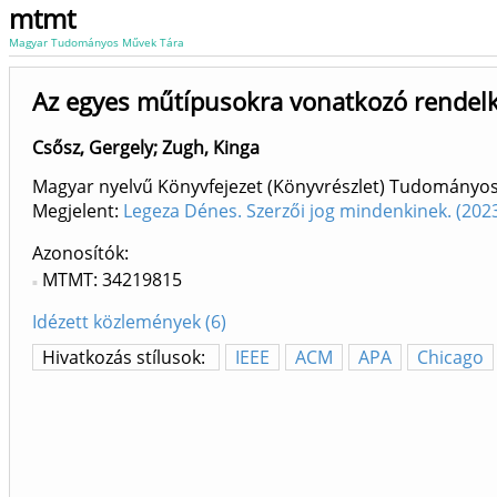
mtmt
Magyar Tudományos Művek Tára
Az egyes műtípusokra vonatkozó rendel
Csősz, Gergely
;
Zugh, Kinga
Magyar nyelvű Könyvfejezet (Könyvrészlet) Tudományo
Megjelent:
Legeza Dénes. Szerzői jog mindenkinek. (20
Azonosítók
MTMT: 34219815
Idézett közlemények (6)
Hivatkozás stílusok:
IEEE
ACM
APA
Chicago