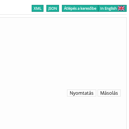
XML
JSON
Átlépés a keresőbe
In English
Nyomtatás
Másolás