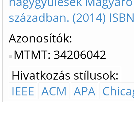
nagygyűlések Magyaro
században. (2014) ISB
Azonosítók
MTMT: 34206042
Hivatkozás stílusok:
IEEE
ACM
APA
Chica