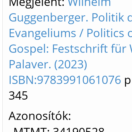
Megjelent:
Wilhelm
Guggenberger. Politik 
Evangeliums / Politics 
Gospel: Festschrift für
Palaver. (2023)
ISBN:9783991061076
p
345
Azonosítók
MTMT: 34190528