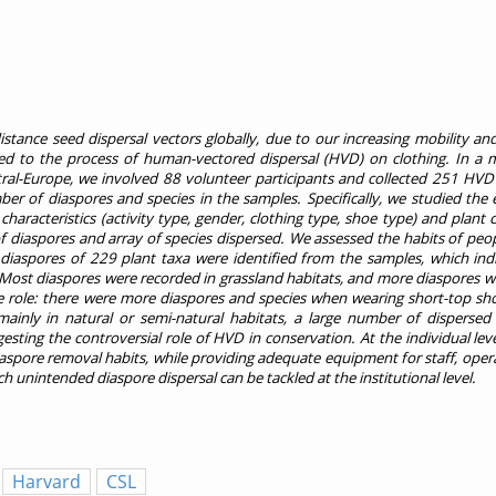
ance seed dispersal vectors globally, due to our increasing mobility an
d to the process of human-vectored dispersal (HVD) on clothing. In a mul
ntral-Europe, we involved 88 volunteer participants and collected 251 HV
of diaspores and species in the samples. Specifically, we studied the ef
characteristics (activity type, gender, clothing type, shoe type) and plant c
 of diaspores and array of species dispersed. We assessed the habits of peo
 diaspores of 229 plant taxa were identified from the samples, which ind
. Most diaspores were recorded in grassland habitats, and more diaspores w
ive role: there were more diaspores and species when wearing short-top sh
inly in natural or semi-natural habitats, a large number of dispersed
esting the controversial role of HVD in conservation. At the individual lev
aspore removal habits, while providing adequate equipment for staff, opera
 unintended diaspore dispersal can be tackled at the institutional level.
Harvard
CSL