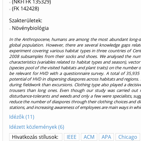
(NKFI FK 135329)
(FK 142428)
Szakterületek:
Növénybiológia
In the Anthropocene, humans are among the most abundant long-dist
global population. However, there are several knowledge gaps relate
experiment covering various habitat types in three countries of Ce
2008 subsamples from their socks and shoes. We analysed the number 
characteristics (variables related to habitat types and season), vector 
(species pool of the visited habitats and plant traits) on the number
be relevant for HVD with a questionnaire survey. A total of 35,935
potential of HVD in dispersing diaspores across habitats and regions
during fieldwork than excursions. Clothing type also played a decis
trousers than long ones. Even though our study was carried out ma
disturbance-tolerants and weeds and only a few were specialists, sugg
reduce the number of diaspores through their clothing choices and di
stations, and increasing awareness of employees are main ways in which
Idézők (11)
Idézett közlemények (6)
Hivatkozás stílusok:
IEEE
ACM
APA
Chicago