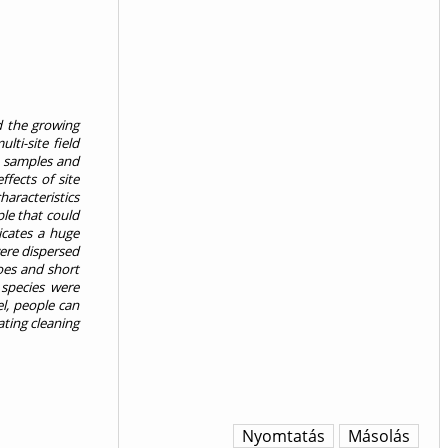
d the growing
ti-site field
D samples and
fects of site
haracteristics
ple that could
icates a huge
ere dispersed
oes and short
 species were
el, people can
ting cleaning
Nyomtatás
Másolás