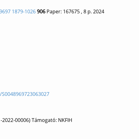
9697 1879-1026
906
Paper: 167675
, 8 p.
2024
pii/S0048969723063027
1-2022-00006) Támogató: NKFIH