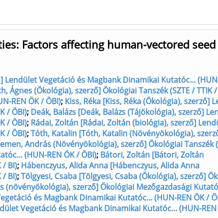
ities: Factors affecting human-vectored seed
rző] Lendület Vegetáció és Magbank Dinamikai Kutatóc... (HU
h, Ágnes (Ökológia), szerző] Ökológiai Tanszék (SZTE / TTIK / 
UN-REN ÖK / ÖBI)
;
Kiss, Réka [Kiss, Réka (Ökológia), szerző] 
 / ÖBI)
;
Deák, Balázs [Deák, Balázs (Tájökológia), szerző] Le
 / ÖBI)
;
Rádai, Zoltán [Rádai, Zoltán (biológia), szerző] Lend
 / ÖBI)
;
Tóth, Katalin [Tóth, Katalin (Növényökológia), szerz
emen, András (Növényökológia), szerző] Ökológiai Tanszék (
atóc... (HUN-REN ÖK / ÖBI)
;
Bátori, Zoltán [Bátori, Zoltán
/ BI)
;
Hábenczyus, Alida Anna [Hábenczyus, Alida Anna
/ BI)
;
Tölgyesi, Csaba [Tölgyesi, Csaba (Ökológia), szerző] Ök
s (növényökológia), szerző] Ökológiai Mezőgazdasági Kutató
Vegetáció és Magbank Dinamikai Kutatóc... (HUN-REN ÖK / Ö
ndület Vegetáció és Magbank Dinamikai Kutatóc... (HUN-REN 