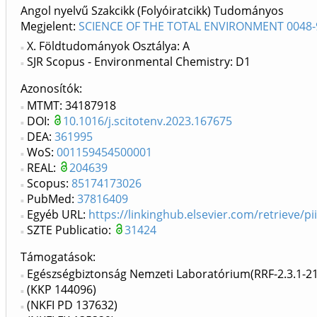
Angol nyelvű Szakcikk (Folyóiratcikk) Tudományos
Megjelent:
SCIENCE OF THE TOTAL ENVIRONMENT 0048-
X. Földtudományok Osztálya: A
SJR Scopus - Environmental Chemistry: D1
Azonosítók
MTMT: 34187918
DOI:
10.1016/j.scitotenv.2023.167675
DEA:
361995
WoS:
001159454500001
REAL:
204639
Scopus:
85174173026
PubMed:
37816409
Egyéb URL:
https://linkinghub.elsevier.com/retrieve/
SZTE Publicatio:
31424
Támogatások:
Egészségbiztonság Nemzeti Laboratórium(RRF-2.3.1-2
(KKP 144096)
(NKFI PD 137632)