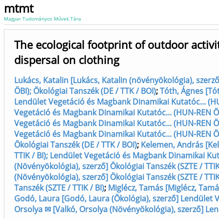
mtmt
Magyar Tudományos Művek Tára
The ecological footprint of outdoor activ
dispersal on clothing
Lukács, Katalin [Lukács, Katalin (növényökológia), sze
ÖBI); Ökológiai Tanszék (DE / TTK / BOI)
;
Tóth, Ágnes [Tót
Lendület Vegetáció és Magbank Dinamikai Kutatóc... (H
Vegetáció és Magbank Dinamikai Kutatóc... (HUN-REN ÖK
Vegetáció és Magbank Dinamikai Kutatóc... (HUN-REN ÖK
Vegetáció és Magbank Dinamikai Kutatóc... (HUN-REN ÖK
Ökológiai Tanszék (DE / TTK / BOI)
;
Kelemen, András [Kel
TTIK / BI); Lendület Vegetáció és Magbank Dinamikai Kut
(Növényökológia), szerző] Ökológiai Tanszék (SZTE / TTIK 
(Növényökológia), szerző] Ökológiai Tanszék (SZTE / TTIK 
Tanszék (SZTE / TTIK / BI)
;
Miglécz, Tamás [Miglécz, Tamá
Godó, Laura [Godó, Laura (Ökológia), szerző] Lendület 
Orsolya ✉ [Valkó, Orsolya (Növényökológia), szerző] Le