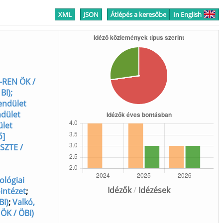
XML
JSON
Átlépés a keresőbe
In English
N-REN ÖK /
BI);
Lendület
ndület
ület
ő]
SZTE /
ológiai
Idézők
/
Idézések
intézet
;
BI)
;
Valkó,
ÖK / ÖBI)