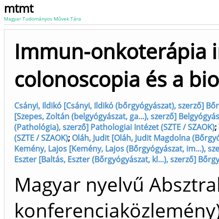
mtmt
Magyar Tudományos Művek Tára
Immun-onkoterápia ind
colonoscopia és a bio
Csányi, Ildikó [Csányi, Ildikó (bőrgyógyászat), szerző] Bő
[Szepes, Zoltán (belgyógyászat, ga...), szerző] Belgyógyás
(Pathológia), szerző] Pathologiai Intézet (SZTE / SZAOK)
;
(SZTE / SZAOK)
;
Oláh, Judit [Oláh, Judit Magdolna (Bőrgy
Kemény, Lajos [Kemény, Lajos (Bőrgyógyászat, im...), sze
Eszter [Baltás, Eszter (Bőrgyógyászat, kl...), szerző] Bőr
Magyar nyelvű Absztrak
konferenciaközlemén