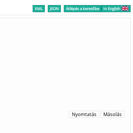
XML
JSON
Átlépés a keresőbe
In English
Nyomtatás
Másolás