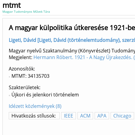
mtmt
Magyar Tudományos Művek Tára
A magyar külpolitika útkeresése 1921-b
Ligeti, Dávid [Ligeti, Dávid (történelemtudomány), szer
Magyar nyelvű Szaktanulmány (Könyvrészlet) Tudomán
Megjelent:
Hermann Róbert. 1921 - A Nagy Újrakezdés.
Azonosítók
MTMT: 34135703
Szakterületek:
Újkori és jelenkori történelem
Idézett közlemények (8)
Hivatkozás stílusok:
IEEE
ACM
APA
Chicago