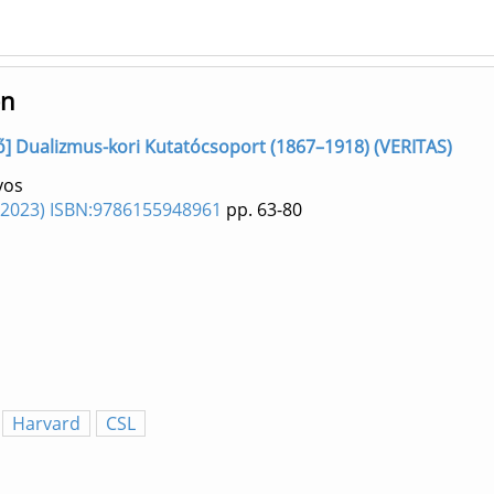
en
ző] Dualizmus-kori Kutatócsoport (1867–1918) (VERITAS)
yos
 (2023) ISBN:9786155948961
pp. 63-80
Harvard
CSL