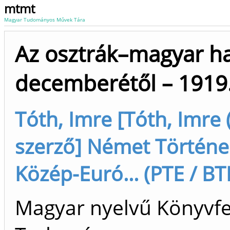
mtmt
Magyar Tudományos Művek Tára
Az osztrák–magyar ha
decemberétől – 1919. 
Tóth, Imre [Tóth, Imre
szerző] Német Történel
Közép-Euró... (PTE / BTK
Magyar nyelvű Könyvfej