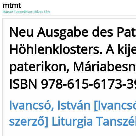
mtmt
Magyar Tudományos Művek Tára
Neu Ausgabe des Pat
Höhlenklosters. A ki
paterikon, Máriabesny
ISBN 978-615-6173-3
Ivancsó, István [Ivancsó,
szerző] Liturgia Tanszé