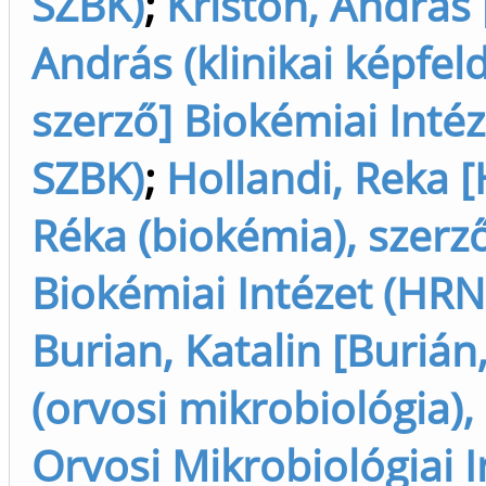
SZBK)
;
Kriston, Andras 
András (klinikai képfeldo
szerző] Biokémiai Inté
SZBK)
;
Hollandi, Reka [
Réka (biokémia), szerz
Biokémiai Intézet (HRN
Burian, Katalin [Burián,
(orvosi mikrobiológia),
Orvosi Mikrobiológiai I