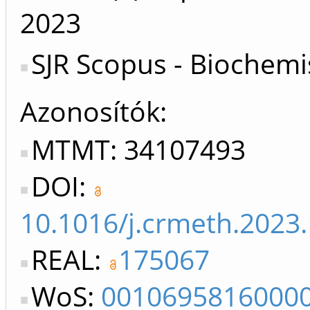
2023
SJR Scopus - Biochemi
Azonosítók
MTMT: 34107493
DOI:
10.1016/j.crmeth.2023
REAL:
175067
WoS:
0010695816000