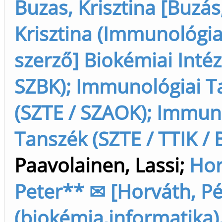
Buzas, Krisztina [Buzás
Krisztina (Immunológia
szerző] Biokémiai Inté
SZBK); Immunológiai T
(SZTE / SZAOK); Immun
Tanszék (SZTE / TTIK / B
Paavolainen, Lassi
;
Hor
Peter** ✉ [Horváth, Pé
(biokémia,informatika),