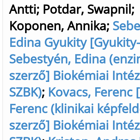
Antti
;
Potdar, Swapnil
;
Koponen, Annika
;
Sebe
Edina Gyukity [Gyukity
Sebestyén, Edina (enzi
szerző] Biokémiai Inté
SZBK)
;
Kovacs, Ferenc 
Ferenc (klinikai képfeldo
szerző] Biokémiai Inté