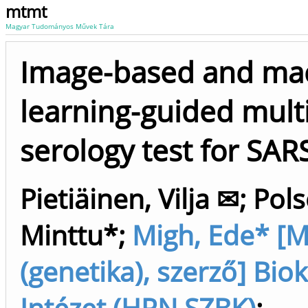
mtmt
Magyar Tudományos Művek Tára
Image-based and ma
learning-guided mult
serology test for SAR
Pietiäinen, Vilja ✉
;
Pols
Minttu*
;
Migh, Ede* [M
(genetika), szerző] Bio
Intézet (HRN SZBK)
;