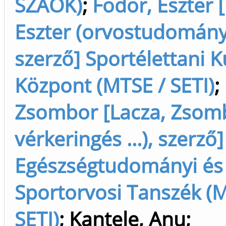
SZAOK)
;
Fodor, Eszter 
Eszter (orvostudomány
szerző] Sportélettani K
Központ (MTSE / SETI)
;
Zsombor [Lacza, Zsomb
vérkeringés ...), szerző]
Egészségtudományi és
Sportorvosi Tanszék (
SETI)
;
Kantele, Anu
;