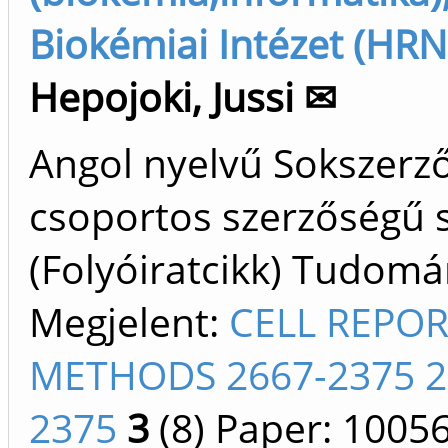
Biokémiai Intézet (HRN
Hepojoki, Jussi ✉
Angol nyelvű Sokszerz
csoportos szerzőségű 
(Folyóiratcikk) Tudom
Megjelent:
CELL REPO
METHODS 2667-2375 2
2375
3
(8)
Paper: 1005