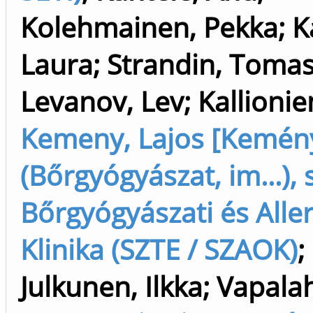
Kolehmainen, Pekka
;
K
Laura
;
Strandin, Toma
Levanov, Lev
;
Kallionie
Kemeny, Lajos [Kemény
(Bőrgyógyászat, im...), 
Bőrgyógyászati és Aller
Klinika (SZTE / SZAOK)
;
Julkunen, Ilkka
;
Vapalaht