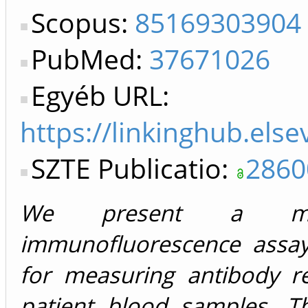
Scopus:
85169303904
PubMed:
37671026
Egyéb URL:
https://linkinghub.els
SZTE Publicatio:
2860
We present a mini
immunofluorescence assay 
for measuring antibody r
patient blood samples. 