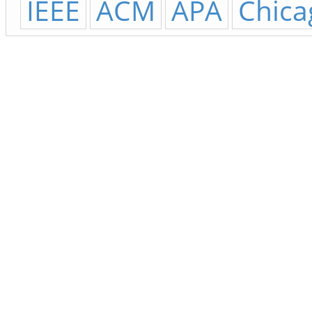
IEEE
ACM
APA
Chica