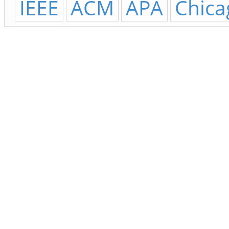
IEEE
ACM
APA
Chica