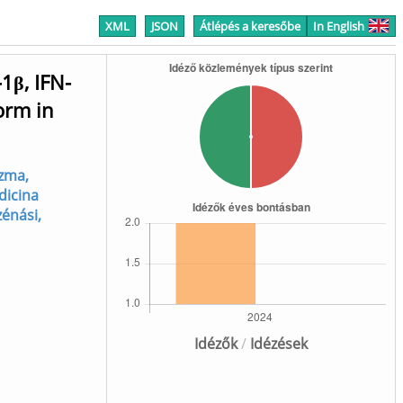
XML
JSON
Átlépés a keresőbe
In English
1β, IFN-
orm in
zma,
dicina
zénási,
Idézők
/
Idézések