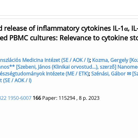
elease of inflammatory cytokines IL-1α, IL-
ted PBMC cultures: Relevance to cytokine st
zlációs Medicina Intézet (SE / AOK / I)
;
Kozma, Gergely [Ko
ános** [Szebeni, János (Klinikai orvostud...), szerző] Nanome
 Egészségtudományok Intézete (ME / ETK)
;
Szénási, Gábor ✉ [S
 (SE / AOK / I)
22 1950-6007
166
Paper: 115294
, 8 p.
2023