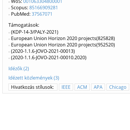
WoS:
001063304800001
Scopus:
85166909281
PubMed:
37567071
Támogatások:
(KDP-14-3/PALY-2021)
European Union Horizon 2020 projects(825828)
European Union Horizon 2020 projects(952520)
(2020-1.1.6-JOVO-2021-00013)
(2020-1.1.6-JOVO-2021-00010.2020)
Idézők (2)
Idézett közlemények (3)
Hivatkozás stílusok:
IEEE
ACM
APA
Chicago