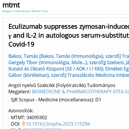
mtmt
Magyar Tudományos Művek Tára
Eculizumab suppresses zymosan-induced r
γ and IL-2 in autologous serum-substitu
Covid-19
Bakos, Tamás [Bakos, Tamás (Immunológia), szerző] Trans
Gergely Tibor (Immunológia, Mole...), szerző]
;
Szebeni, J
Kutató és Oktató Központ (SE / AOK / I / KKI); Elméleti
Gábor (kórélettan), szerző] Transzlációs Medicina Intézet
Angol nyelvű Szakcikk (Folyóiratcikk) Tudományos
Megjelent:
BIOMEDICINE & PHARMACOTHERAPY 0753-33
SJR Scopus - Medicine (miscellaneous): D1
Azonosítók
MTMT: 34095902
DOI:
10.1016/j.biopha.2023.115294