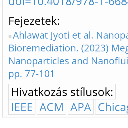
doi=10.4018/978-1-668
Fejezetek
Ahlawat Jyoti et al. Nanop
Bioremediation. (2023) Megj
Nanoparticles and Nanoflui
pp. 77-101
Hivatkozás stílusok:
IEEE
ACM
APA
Chica