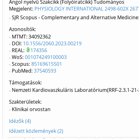
Angol nyelvű Szakcikk (Folyóiratcikk) Tudományos
Megjelent:
PHYSIOLOGY INTERNATIONAL 2498-602X 267
SJR Scopus - Complementary and Alternative Medicine
Azonosítók
MTMT: 34092362
DOI:
10.1556/2060.2023.00219
REAL:
174356
WoS:
001074249100003
Scopus:
85169615501
PubMed:
37540593
Támogatások:
Nemzeti Kardiovaszkuláris Laboratórium(RRF-2.3.1-21
Szakterületek:
Klinikai orvostan
Idézők (4)
Idézett közlemények (2)