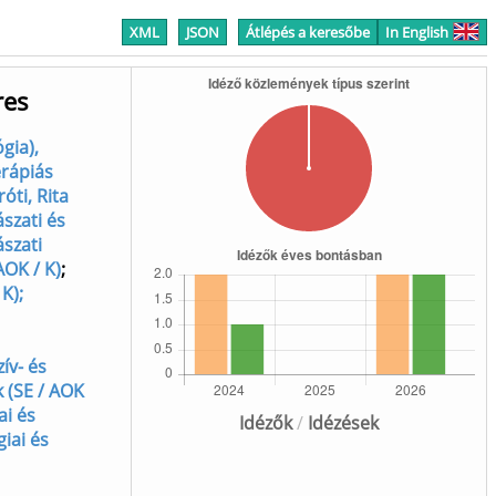
XML
JSON
Átlépés a keresőbe
In English
res
gia),
erápiás
óti, Rita
szati és
szati
AOK / K)
;
K);
ív- és
k (SE / AOK
ai és
Idézők
/
Idézések
giai és