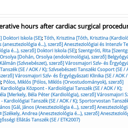
rative hours after cardiac surgical procedu
ő] Doktori Iskola (SE)
;
Tóth, Krisztina [Tóth, Krisztina (Kardioló
(aneszteziológia é...), szerző] Aneszteziológiai és Intenzív T
gia é...), szerző] Doktori Iskola (SE)
;
Szentgróti, Rita [Szentgr
Orsolya [Dohán, Orsolya (endokrinológia), szerző] Belgyógyá
álmán (Szívsebészet), szerző] Városmajori Szív- és Érgyógyá
 Tanszék (SE / AOK / K); Szívsebészeti Tanszéki Csoport (SE / 
zerző] Városmajori Szív- és Érgyógyászati Klinika (SE / AOK / 
)
;
Pólos, Miklós [Pólos, Miklós (Orvostudományok), szerző]
; Kardiológia Központ - Kardiológiai Tanszék (SE / AOK / K);
éla [Merkely, Béla Péter (Kardiológia), szerző] Városmajori Sz
t - Kardiológiai Tanszék (SE / AOK / K); Sportorvostan Tanszé
János [Gál, János (Aneszteziológia é...), szerző] Aneszteziológi
 [Székely, Andrea (Aneszteziológia é...), szerző] Anesztezioló
rgősségi Ellátás Tanszék (SE / ETK2007)