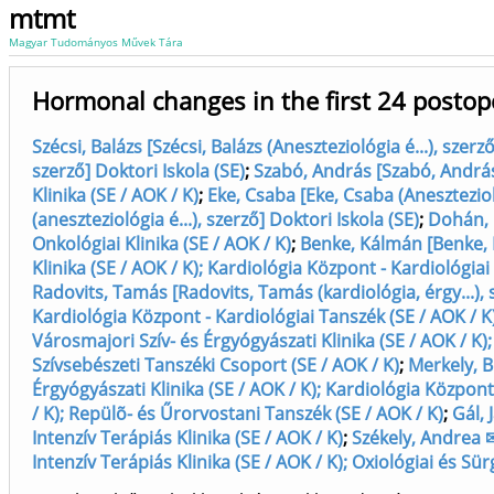
mtmt
Magyar Tudományos Művek Tára
Hormonal changes in the first 24 postope
Szécsi, Balázs [Szécsi, Balázs (Aneszteziológia é...), szerz
szerző] Doktori Iskola (SE)
;
Szabó, András [Szabó, András 
Klinika (SE / AOK / K)
;
Eke, Csaba [Eke, Csaba (Anesztezioló
(aneszteziológia é...), szerző] Doktori Iskola (SE)
;
Dohán, 
Onkológiai Klinika (SE / AOK / K)
;
Benke, Kálmán [Benke, K
Klinika (SE / AOK / K); Kardiológia Központ - Kardiológiai
Radovits, Tamás [Radovits, Tamás (kardiológia, érgy...), s
Kardiológia Központ - Kardiológiai Tanszék (SE / AOK / K
Városmajori Szív- és Érgyógyászati Klinika (SE / AOK / K)
Szívsebészeti Tanszéki Csoport (SE / AOK / K)
;
Merkely, B
Érgyógyászati Klinika (SE / AOK / K); Kardiológia Közpon
/ K); Repülõ- és Űrorvostani Tanszék (SE / AOK / K)
;
Gál, 
Intenzív Terápiás Klinika (SE / AOK / K)
;
Székely, Andrea ✉
Intenzív Terápiás Klinika (SE / AOK / K); Oxiológiai és Sü