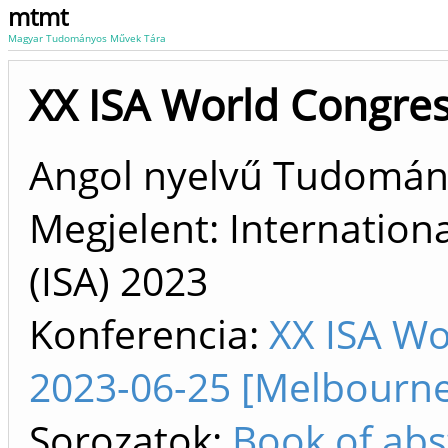
mtmt
Magyar Tudományos Művek Tára
XX ISA World Congres
Angol nyelvű Tudomá
Megjelent: Internationa
(ISA)
2023
Konferencia:
XX ISA Wo
2023-06-25 [Melbourne,
Sorozatok:
Book of abs