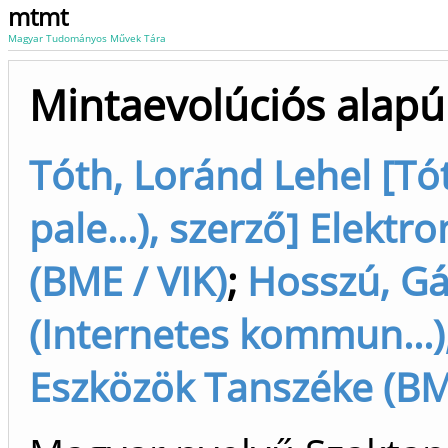
mtmt
Magyar Tudományos Művek Tára
Mintaevolúciós alapú 
Tóth, Loránd Lehel [Tó
pale...), szerző] Elekt
(BME / VIK)
;
Hosszú, Gá
(Internetes kommun...),
Eszközök Tanszéke (BME