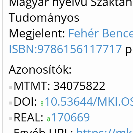
Magyar nyelvű Szaktan
Tudományos
Megjelent:
Fehér Bence.
ISBN:9786156117717
p
Azonosítók
MTMT: 34075822
DOI:
10.53644/MKI.OS
REAL:
170669
Egyéb URL:
https://mk