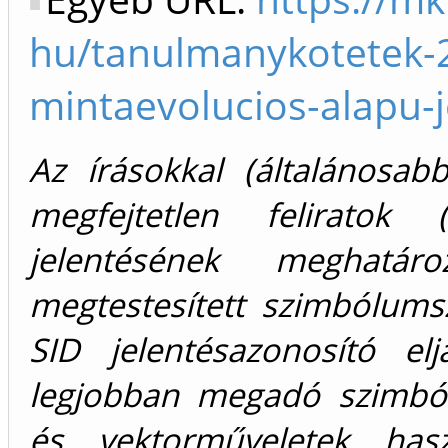
hu/tanulmanykotetek-
mintaevolucios-alapu-j
Az írásokkal (általánosab
megfejtetlen feliratok (
jelentésének meghatár
megtestesített szimbólumsz
SID jelentésazonosító elj
legjobban megadó szimból
és vektorműveletek has