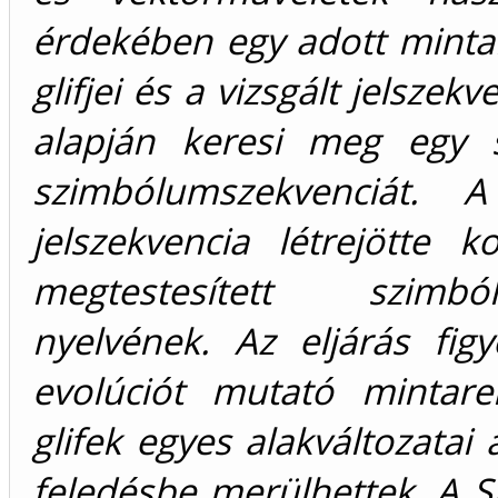
érdekében egy adott mint
glifjei és a vizsgált jelszek
alapján keresi meg egy s
szimbólumszekvenciát. A
jelszekvencia létrejötte 
megtestesített szimból
nyelvének. Az eljárás fig
evolúciót mutató mintare
glifek egyes alakváltozatai
feledésbe merülhettek. A SI