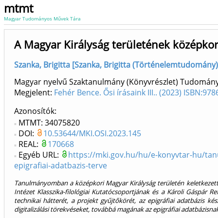
mtmt
Magyar Tudományos Művek Tára
A Magyar Királyság területének középko
Szanka, Brigitta [Szanka, Brigitta (Történelemtudomány),
Magyar nyelvű Szaktanulmány (Könyvrészlet) Tudomán
Megjelent:
Fehér Bence. Ősi írásaink III.. (2023) ISBN:9
Azonosítók
MTMT: 34075820
DOI:
10.53644/MKI.OSI.2023.145
REAL:
170668
Egyéb URL:
https://mki.gov.hu/hu/e-konyvtar-hu/tan
epigrafiai-adatbazis-terve
Tanulmányomban a középkori Magyar Királyság területén keletkezett 
Intézet Klasszika-filológiai Kutatócsoportjának és a Károli Gáspár
technikai hátterét, a projekt gyűjtőkörét, az epigráfiai adatbázis 
digitalizálási törekvéseket, továbbá magának az epigráfiai adatbázisna