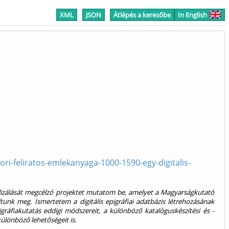
XML
JSON
Átlépés a keresőbe
In English
i-feliratos-emlekanyaga-1000-1590-egy-digitalis-
alizálását megcélzó projektet mutatom be, amelyet a Magyarságkutató
unk meg. Ismertetem a digitális epigráfiai adatbázis létrehozásának
gráfiakutatás eddigi módszereit, a különböző katalóguskészítési és -
különböző lehetőségeit is.