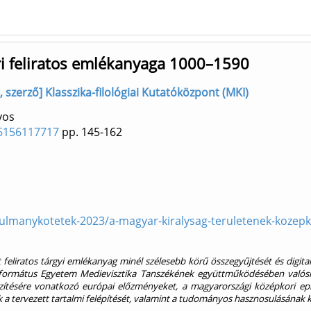
ri feliratos emlékanyaga 1000–1590
 szerző] Klasszika-filológiai Kutatóközpont (MKI)
yos
786156117717
pp. 145-162
ulmanykotetek-2023/a-magyar-kiralysag-teruletenek-kozepkor
feliratos tárgyi emlékanyag minél szélesebb körű összegyűjtését és digit
 Református Egyetem Medievisztika Tanszékének együttműködésében valósít
készítésére vonatkozó európai előzményeket, a magyarországi középkori epi
k a tervezett tartalmi felépítését, valamint a tudományos hasznosulásának 