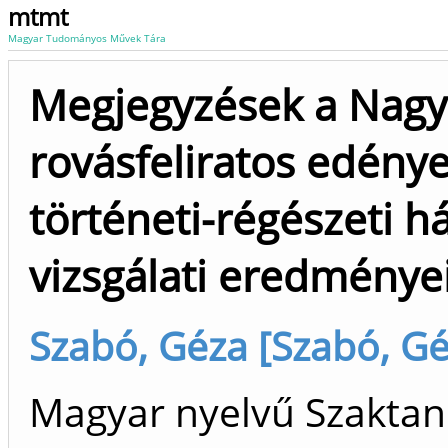
mtmt
Magyar Tudományos Művek Tára
Megjegyzések a Nagys
rovásfeliratos edény
történeti-régészeti h
vizsgálati eredménye
Szabó, Géza [Szabó, Gé
Magyar nyelvű Szaktan