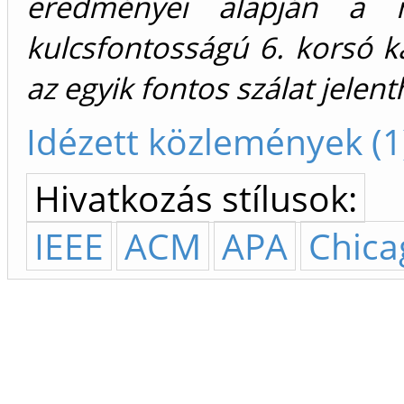
eredményei alapján a né
kulcsfontosságú 6. korsó k
az egyik fontos szálat jelent
Idézett közlemények (1
Hivatkozás stílusok:
IEEE
ACM
APA
Chica