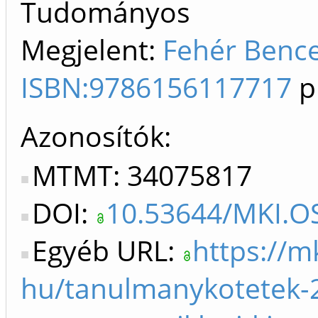
Tudományos
Megjelent:
Fehér Bence.
ISBN:9786156117717
p
Azonosítók
MTMT: 34075817
DOI:
10.53644/MKI.OS
Egyéb URL:
https://m
hu/tanulmanykotetek-