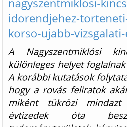
nagyszentmiklosi-kincs
idorendjehez-torteneti
korso-ujabb-vizsgalati
A Nagyszentmiklósi kin
különleges helyet foglalnak
A korábbi kutatások folytatá
hogy a rovás feliratok ak
miként tükrözi mindazt
évtizedek óta besz