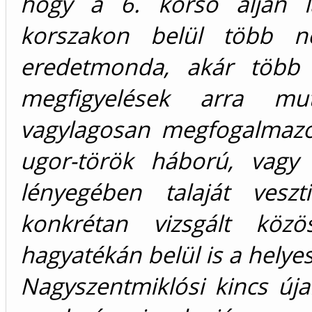
hogy a 6. korsó alján lá
korszakon belül több né
eredetmonda, akár több h
megfigyelések arra m
vagylagosan megfogalmazo
ugor-török háború, vagy 
lényegében talaját vesz
konkrétan vizsgált közö
hagyatékán belül is a helye
Nagyszentmiklósi kincs úja