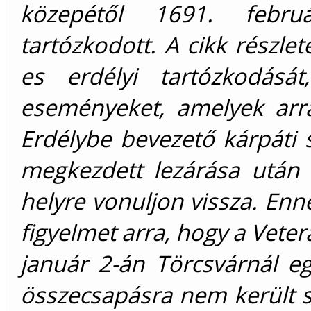
közepétől 1691. febr
tartózkodott. A cikk részle
es erdélyi tartózkodásá
eseményeket, amelyek arr
Erdélybe bevezető kárpáti
megkezdett lezárása után
helyre vonuljon vissza. Enn
figyelmet arra, hogy a Veter
január 2-án Törcsvárnál eg
összecsapásra nem került sor