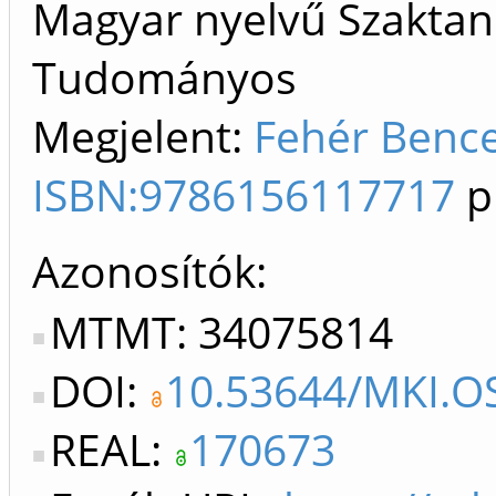
Magyar nyelvű Szaktan
Tudományos
Megjelent:
Fehér Bence.
ISBN:9786156117717
p
Azonosítók
MTMT: 34075814
DOI:
10.53644/MKI.OS
REAL:
170673