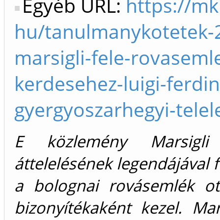
Egyéb URL:
https://mk
hu/tanulmanykotetek-2
marsigli-fele-rovaseml
kerdesehez-luigi-ferdi
gyergyoszarhegyi-tele
E közlemény Marsigli 
áttelelésének legendájával 
a bolognai rovásemlék ot
bizonyítékaként kezel. Ma