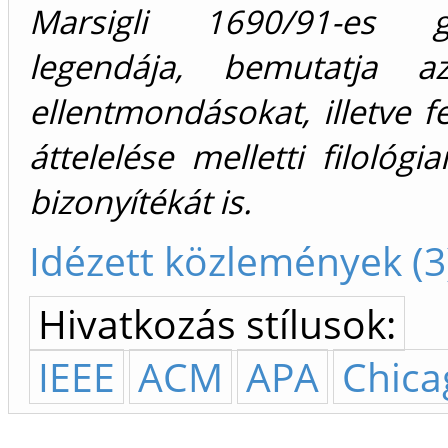
Marsigli 1690/91-es gy
legendája, bemutatja az
ellentmondásokat, illetve f
áttelelése melletti filológ
bizonyítékát is.
Idézett közlemények (3
Hivatkozás stílusok:
IEEE
ACM
APA
Chica