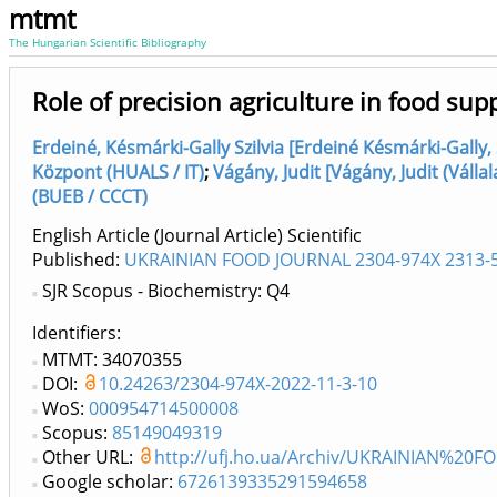
mtmt
The Hungarian Scientific Bibliography
Role of precision agriculture in food sup
Erdeiné, Késmárki-Gally Szilvia [Erdeiné Késmárki-Gally,
Központ (HUALS / IT)
;
Vágány, Judit [Vágány, Judit (Váll
(BUEB / CCCT)
English Article (Journal Article) Scientific
Published:
UKRAINIAN FOOD JOURNAL 2304-974X 2313-
SJR Scopus - Biochemistry: Q4
Identifiers
MTMT: 34070355
DOI:
10.24263/2304-974X-2022-11-3-10
WoS:
000954714500008
Scopus:
85149049319
Other URL:
http://ufj.ho.ua/Archiv/UKRAINIAN%2
Google scholar:
6726139335291594658