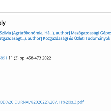
ply
 Szilvia (Agrárökonómia, Há...), author] Mezőgazdasági Gépes
alatgazdaságt...), author] Közgazdasági és Üzleti Tudományo
5891
11
(3)
pp. 458-473
2022
0FOOD%20JOURNAL%202022%20V.11%20Is.3.pdf