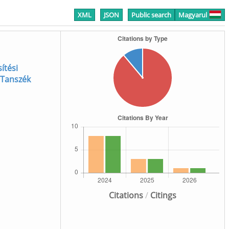
XML
JSON
Public search
Magyarul
ítési
k Tanszék
Citations
/
Citings