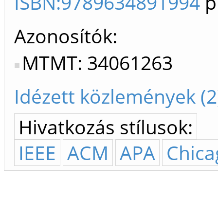
ISBN:9789634891994
p
Azonosítók
MTMT: 34061263
Idézett közlemények (2
Hivatkozás stílusok:
IEEE
ACM
APA
Chica