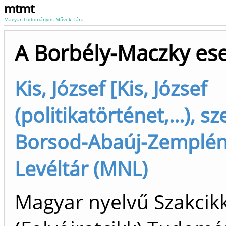
mtmt
Magyar Tudományos Művek Tára
A Borbély-Maczky es
Kis, József [Kis, József
(politikatörténet,...), sz
Borsod-Abaúj-Zemplén
Levéltár (MNL)
Magyar nyelvű Szakcik