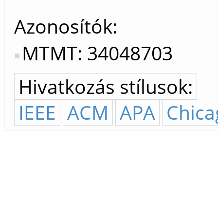
Azonosítók
MTMT: 34048703
Hivatkozás stílusok:
IEEE
ACM
APA
Chica