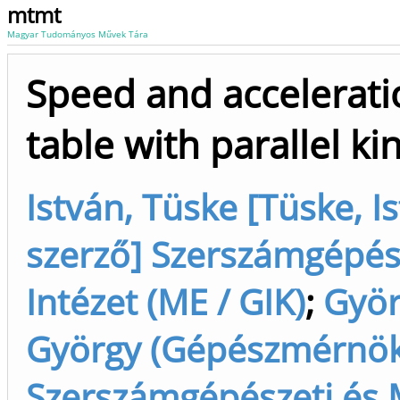
mtmt
Magyar Tudományos Művek Tára
Speed and acceleratio
table with parallel k
István, Tüske [Tüske, 
szerző] Szerszámgépés
Intézet (ME / GIK)
;
Györ
György (Gépészmérnök)
Szerszámgépészeti és M