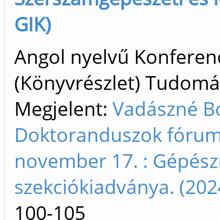
GIK)
Angol nyelvű Konfere
(Könyvrészlet) Tudom
Megjelent:
Vadászné Bo
Doktoranduszok fóruma
november 17. : Gépész
szekciókiadványa. (20
100-105