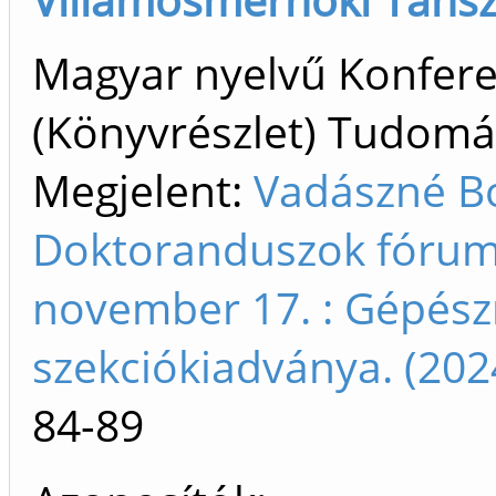
Magyar nyelvű Konfer
(Könyvrészlet) Tudom
Megjelent:
Vadászné Bo
Doktoranduszok fóruma
november 17. : Gépész
szekciókiadványa. (20
84-89