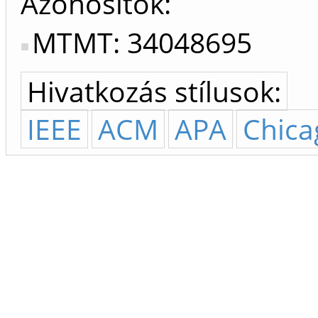
Azonosítók
MTMT: 34048695
Hivatkozás stílusok:
IEEE
ACM
APA
Chica