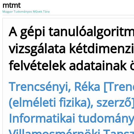
mtmt
Magyar Tudományos Művek Tára
A gépi tanulóalgori
vizsgálata kétdimenzi
felvételek adatainak
Trencsényi, Réka [Tren
(elméleti fizika), szerz
Informatikai tudományok
Villamosmérnöki Tanszék