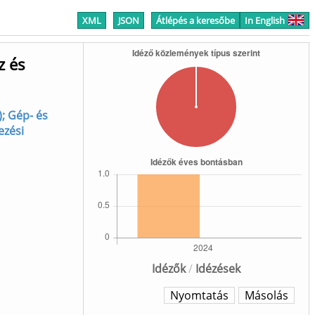
XML
JSON
Átlépés a keresőbe
In English
z és
); Gép- és
ezési
Idézők
/
Idézések
Nyomtatás
Másolás