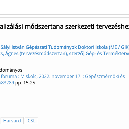
lizálási módszertana szerkezeti tervezéshe
ő] Sályi István Gépészeti Tudományok Doktori Iskola (ME / GIK
cs, Ágnes (tervezésmódszertan), szerző] Gép- és Termékterv
Tudományos
fóruma : Miskolc, 2022. november 17. : Gépészmérnöki és
3583289
pp. 15-25
Harvard
CSL