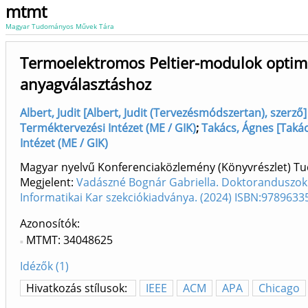
mtmt
Magyar Tudományos Művek Tára
Termoelektromos Peltier-modulok optima
anyagválasztáshoz
Albert, Judit [Albert, Judit (Tervezésmódszertan), szerz
Terméktervezési Intézet (ME / GIK)
;
Takács, Ágnes [Taká
Intézet (ME / GIK)
Magyar nyelvű Konferenciaközlemény (Könyvrészlet) 
Megjelent:
Vadászné Bognár Gabriella. Doktoranduszok 
Informatikai Kar szekciókiadványa. (2024) ISBN:978963
Azonosítók
MTMT: 34048625
Idézők (1)
Hivatkozás stílusok:
IEEE
ACM
APA
Chicago