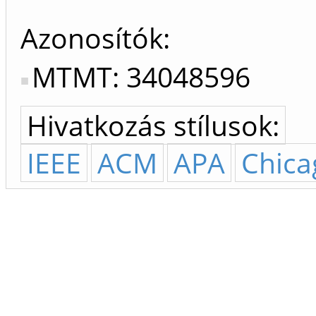
Azonosítók
MTMT: 34048596
Hivatkozás stílusok:
IEEE
ACM
APA
Chica