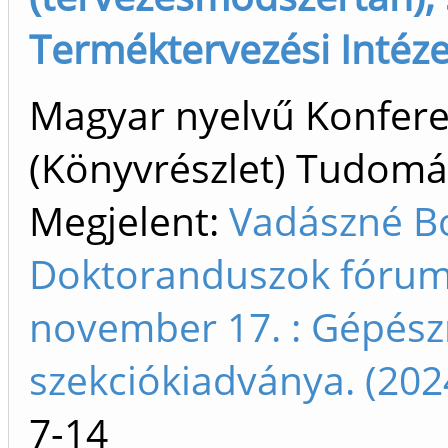
Terméktervezési Intéze
Magyar nyelvű Konfer
(Könyvrészlet) Tudom
Megjelent:
Vadászné Bo
Doktoranduszok fóruma
november 17. : Gépész
szekciókiadványa. (20
7-14