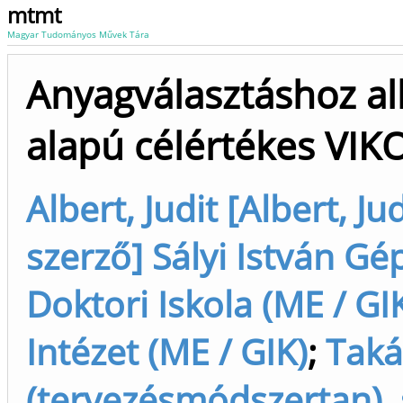
mtmt
Magyar Tudományos Művek Tára
Anyagválasztáshoz al
alapú célértékes VI
Albert, Judit [Albert, 
szerző] Sályi István 
Doktori Iskola (ME / GI
Intézet (ME / GIK)
;
Taká
(tervezésmódszertan), 