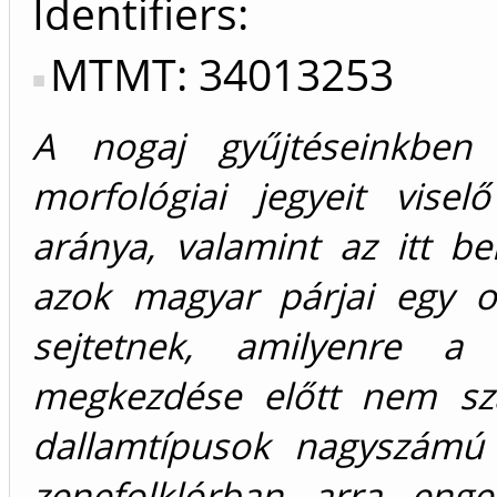
Identifiers
MTMT: 34013253
A nogaj gyűjtéseinkben
morfológiai jegyeit vise
aránya, valamint az itt b
azok magyar párjai egy o
sejtetnek, amilyenre a
megkezdése előtt nem sz
dallamtípusok nagyszámú 
zenefolklórban arra enge