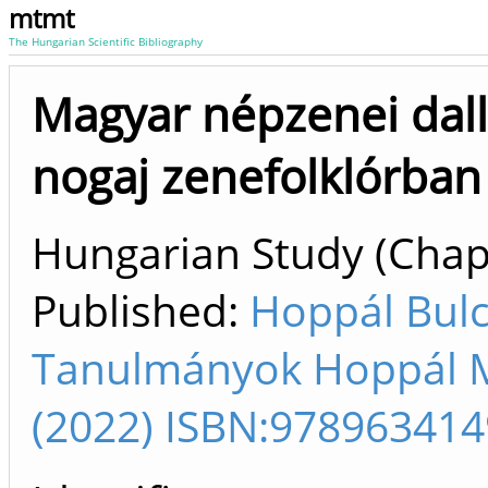
mtmt
The Hungarian Scientific Bibliography
Magyar népzenei dall
nogaj zenefolklórban
Hungarian Study (Chapt
Published:
Hoppál Bulcs
Tanulmányok Hoppál Mi
(2022) ISBN:97896341