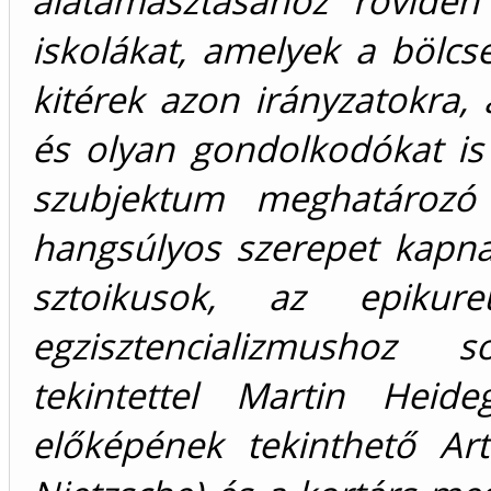
alátámasztásához röviden
iskolákat, amelyek a bölcse
kitérek azon irányzatokra, 
és olyan gondolkodókat is 
szubjektum meghatározó 
hangsúlyos szerepet kapnak
sztoikusok, az epiku
egzisztencializmushoz 
tekintettel Martin Heide
előképének tekinthető Ar