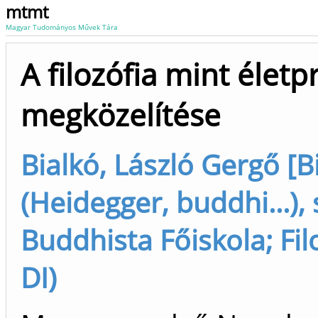
mtmt
Magyar Tudományos Művek Tára
A filozófia mint életp
megközelítése
Bialkó, László Gergő [B
(Heidegger, buddhi...),
Buddhista Főiskola; Fil
DI)