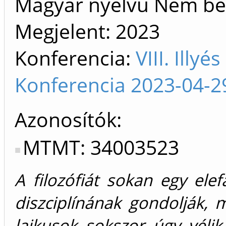
Magyar nyelvű Nem be
Megjelent:
2023
Konferencia:
VIII. Illyé
Konferencia 2023-04-2
Azonosítók
MTMT: 34003523
A filozófiát sokan egy ele
diszciplínának gondolják, 
laikusok sokszor úgy vélik