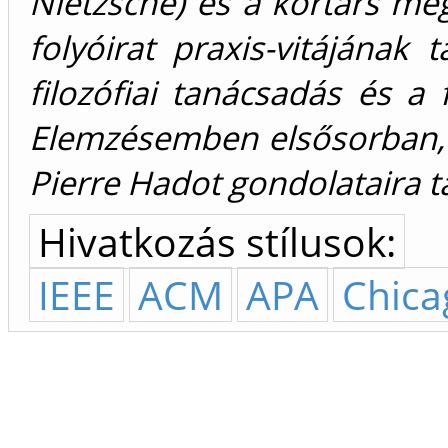
Nietzsche) és a kortárs meg
folyóirat praxis-vitájának 
filozófiai tanácsadás és a f
Elemzésemben elsősorban, 
Pierre Hadot gondolataira
Hivatkozás stílusok:
IEEE
ACM
APA
Chica