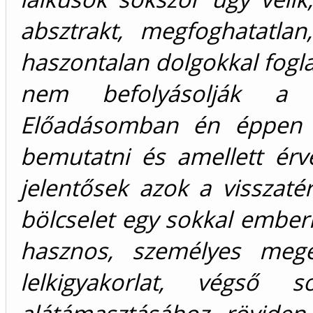
absztrakt, megfoghatatlan
haszontalan dolgokkal fogl
nem befolyásolják a 
Előadásomban én éppen e
bemutatni és amellett érve
jelentősek azok a visszaté
bölcselet egy sokkal embe
hasznos, személyes megél
lelkigyakorlat, végső 