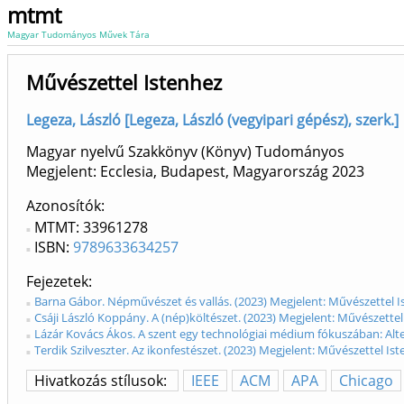
mtmt
Magyar Tudományos Művek Tára
Művészettel Istenhez
Legeza, László [Legeza, László (vegyipari gépész), szerk.]
Magyar nyelvű Szakkönyv (Könyv) Tudományos
Megjelent: Ecclesia, Budapest, Magyarország
2023
Azonosítók
MTMT: 33961278
ISBN:
9789633634257
Fejezetek
Barna Gábor. Népművészet és vallás. (2023) Megjelent: Művészettel I
Csáji László Koppány. A (nép)költészet. (2023) Megjelent: Művészettel
Lázár Kovács Ákos. A szent egy technológiai médium fókuszában: Alte
Terdik Szilveszter. Az ikonfestészet. (2023) Megjelent: Művészettel Is
Hivatkozás stílusok:
IEEE
ACM
APA
Chicago