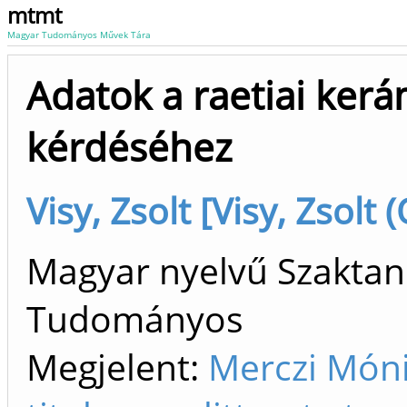
mtmt
Magyar Tudományos Művek Tára
Adatok a raetiai ker
kérdéséhez
Visy, Zsolt [Visy, Zsolt 
Magyar nyelvű Szaktan
Tudományos
Megjelent:
Merczi Mónik