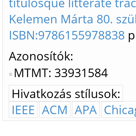
titulosque litterate tra
Kelemen Márta 80. szül
ISBN:9786155978838
p
Azonosítók
MTMT: 33931584
Hivatkozás stílusok:
IEEE
ACM
APA
Chica