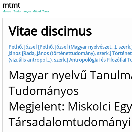
mtmt
Magyar Tudományos Művek Tára
Vitae discimus
Pethő, József [Pethő, József (Magyar nyelvészet...), sze
János [Rada, János (történettudomány), szerk.] Történe
(vizuális antropol...), szerk.] Antropológiai és Filozófia
Magyar nyelvű Tanulm
Tudományos
Megjelent: Miskolci Eg
Társadalomtudományi K