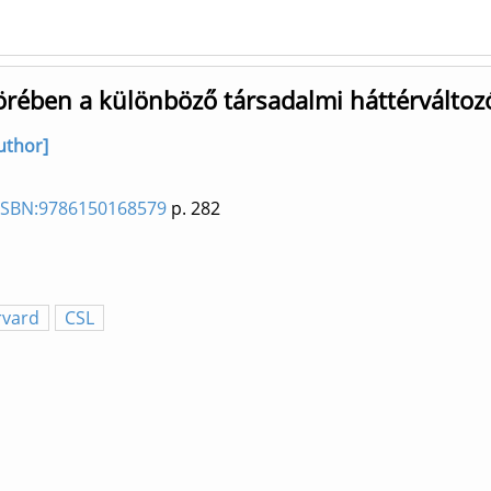
örében a különböző társadalmi háttérváltoz
uthor]
 ISBN:9786150168579
p. 282
rvard
CSL