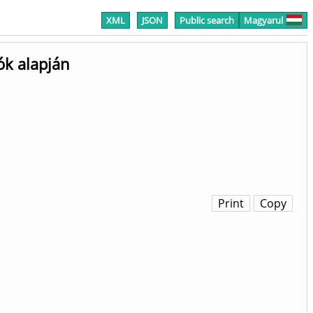
XML
JSON
Public search
Magyarul
ók alapján
Print
Copy