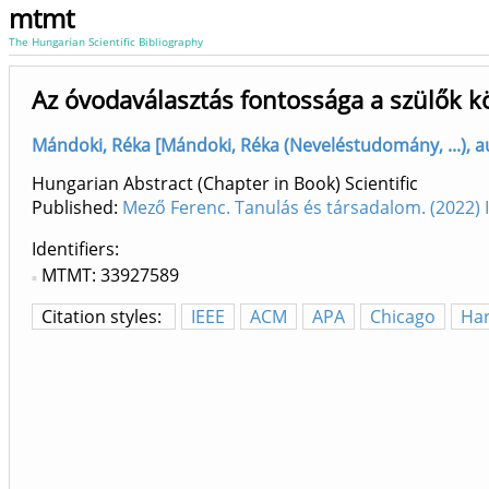
mtmt
The Hungarian Scientific Bibliography
Az óvodaválasztás fontossága a szülők k
Mándoki, Réka [Mándoki, Réka (Neveléstudomány, ...), a
Hungarian Abstract (Chapter in Book) Scientific
Published:
Mező Ferenc. Tanulás és társadalom. (2022)
Identifiers
MTMT: 33927589
Citation styles:
IEEE
ACM
APA
Chicago
Ha