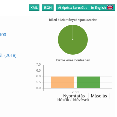
XML
JSON
Átlépés a keresőbe
In English
 100
l. (2018)
Nyomtatás
Másolás
Idézők
/
Idézések