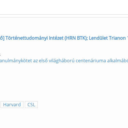
szerző] Történettudományi Intézet (HRN BTK); Lendület Trianon
s
Tanulmánykötet az első világháború centenáriuma alkalmábó
Harvard
CSL