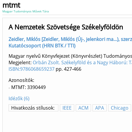
mtmt
Magyar Tudományos Művek Tára
A Nemzetek Szövetsége Székelyföldön
Zeidler, Miklós [Zeidler, Miklós (Új-, jelenkori ma...), 
Kutatócsoport (HRN BTK / TTI)
Magyar nyelvű Könyvfejezet (Könyvrészlet) Tudományo
Megjelent:
Orbán Zsolt. Székelyföld és a Nagy Háború: 
ISBN:9786068659237
pp. 427-466
Azonosítók
MTMT: 3390449
Idézők (6)
Hivatkozás stílusok:
IEEE
ACM
APA
Chicago