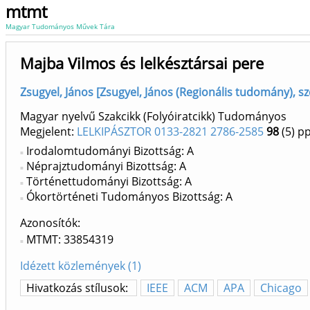
mtmt
Magyar Tudományos Művek Tára
Majba Vilmos és lelkésztársai pere
Zsugyel, János [Zsugyel, János (Regionális tudomány), sz
Magyar nyelvű Szakcikk (Folyóiratcikk) Tudományos
Megjelent:
LELKIPÁSZTOR 0133-2821 2786-2585
98
(5)
pp
Irodalomtudományi Bizottság: A
Néprajztudományi Bizottság: A
Történettudományi Bizottság: A
Ókortörténeti Tudományos Bizottság: A
Azonosítók
MTMT: 33854319
Idézett közlemények (1)
Hivatkozás stílusok:
IEEE
ACM
APA
Chicago