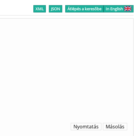
XML
JSON
Átlépés a keresőbe
In English
Nyomtatás
Másolás