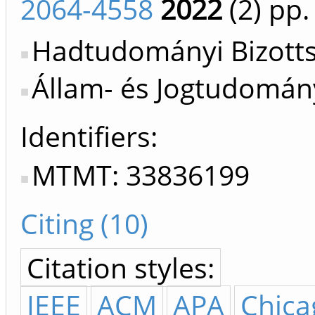
2064-4558
2022
(2)
pp.
Hadtudományi Bizotts
Állam- és Jogtudomány
Identifiers
MTMT: 33836199
Citing (10)
Citation styles:
IEEE
ACM
APA
Chica