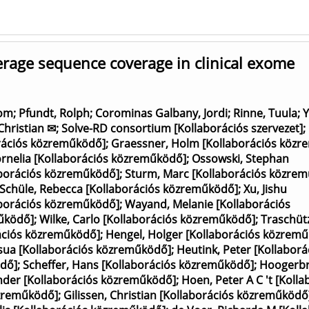
erage sequence coverage in clinical exome
Tom
;
Pfundt, Rolph
;
Corominas Galbany, Jordi
;
Rinne, Tuula
;
Y
 Christian ✉
;
Solve-RD consortium [Kollaborációs szervezet]
;
orációs közreműködő]
;
Graessner, Holm [Kollaborációs köz
ornelia [Kollaborációs közreműködő]
;
Ossowski, Stephan
borációs közreműködő]
;
Sturm, Marc [Kollaborációs közre
Schüle, Rebecca [Kollaborációs közreműködő]
;
Xu, Jishu
aborációs közreműködő]
;
Wayand, Melanie [Kollaborációs
működő]
;
Wilke, Carlo [Kollaborációs közreműködő]
;
Traschüt
rációs közreműködő]
;
Hengel, Holger [Kollaborációs közrem
osua [Kollaborációs közreműködő]
;
Heutink, Peter [Kollaborá
ödő]
;
Scheffer, Hans [Kollaborációs közreműködő]
;
Hoogerbr
nder [Kollaborációs közreműködő]
;
Hoen, Peter A C 't [Kolla
özreműködő]
;
Gilissen, Christian [Kollaborációs közreműködő