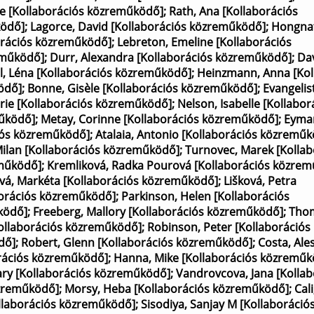
nie [Kollaborációs közreműködő]
;
Rath, Ana [Kollaborációs
ködő]
;
Lagorce, David [Kollaborációs közreműködő]
;
Hongnat
orációs közreműködő]
;
Lebreton, Emeline [Kollaborációs
eműködő]
;
Durr, Alexandra [Kollaborációs közreműködő]
;
Da
l, Léna [Kollaborációs közreműködő]
;
Heinzmann, Anna [Kol
ködő]
;
Bonne, Gisèle [Kollaborációs közreműködő]
;
Evangelis
rie [Kollaborációs közreműködő]
;
Nelson, Isabelle [Kollabor
működő]
;
Metay, Corinne [Kollaborációs közreműködő]
;
Eyma
iós közreműködő]
;
Atalaia, Antonio [Kollaborációs közremű
ilan [Kollaborációs közreműködő]
;
Turnovec, Marek [Kollab
eműködő]
;
Kremliková, Radka Pourová [Kollaborációs közre
vá, Markéta [Kollaborációs közreműködő]
;
Lišková, Petra
borációs közreműködő]
;
Parkinson, Helen [Kollaborációs
ködő]
;
Freeberg, Mallory [Kollaborációs közreműködő]
;
Tho
Kollaborációs közreműködő]
;
Robinson, Peter [Kollaborációs
dő]
;
Robert, Glenn [Kollaborációs közreműködő]
;
Costa, Ale
orációs közreműködő]
;
Hanna, Mike [Kollaborációs közreműk
Mary [Kollaborációs közreműködő]
;
Vandrovcova, Jana [Kollab
özreműködő]
;
Morsy, Heba [Kollaborációs közreműködő]
;
Cali
ollaborációs közreműködő]
;
Sisodiya, Sanjay M [Kollaboráció