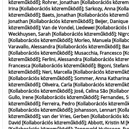
közreműködő]
;
Rohrer, Jonathan [Kollaborációs közre
Irina [Kollaborációs közreműködő]
;
Sarkozy, Anna [Kol
közreműködő]
;
Baets, Jonathan [Kollaborációs közrem
Jonathan [Kollaborációs közreműködő]
;
Beijer, Daniqu
közreműködő]
;
Van de Vondel, Liedewei [Kollaboráció
Weckhuysen, Sarah [Kollaborációs közreműködő]
;
Nigr
[Kollaborációs közreműködő]
;
Morleo, Manuela [Kollab
Varavallo, Alessandra [Kollaborációs közreműködő]
;
Ban
[Kollaborációs közreműködő]
;
Musacchia, Francesco [K
közreműködő]
;
Ferlini, Alessandra [Kollaborációs közr
Francesca [Kollaborációs közreműködő]
;
Bigoni, Stefan
közreműködő]
;
Neri, Marcella [Kollaborációs közreműk
[Kollaborációs közreműködő]
;
Sommer, Anna Katharina
közreműködő]
;
Oliveira, Carla [Kollaborációs közreműk
[Kollaborációs közreműködő]
;
José, Celina São [Kollab
Gullo, Irene [Kollaborációs közreműködő]
;
Fernandes, S
közreműködő]
;
Ferreira, Pedro [Kollaborációs közremű
[Kollaborációs közreműködő]
;
Johansson, Lennart [Kol
közreműködő]
;
van der Vries, Gerben [Kollaborációs k
David [Kollaborációs közreműködő]
;
Abbott, Kristin M 