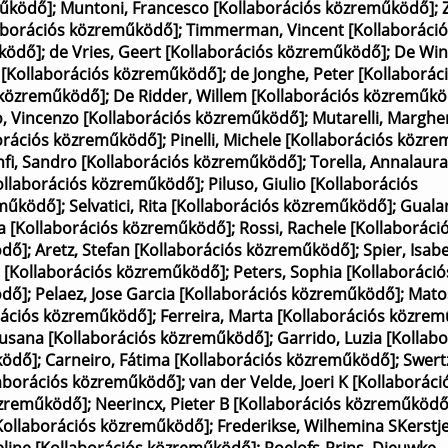
működő]
;
Muntoni, Francesco [Kollaborációs közreműködő]
;
laborációs közreműködő]
;
Timmerman, Vincent [Kollaboráció
űködő]
;
de Vries, Geert [Kollaborációs közreműködő]
;
De Win
e [Kollaborációs közreműködő]
;
de Jonghe, Peter [Kollaborác
s közreműködő]
;
De Ridder, Willem [Kollaborációs közreműk
o, Vincenzo [Kollaborációs közreműködő]
;
Mutarelli, Marghe
orációs közreműködő]
;
Pinelli, Michele [Kollaborációs közr
fi, Sandro [Kollaborációs közreműködő]
;
Torella, Annalaura
ollaborációs közreműködő]
;
Piluso, Giulio [Kollaborációs
eműködő]
;
Selvatici, Rita [Kollaborációs közreműködő]
;
Gualan
ia [Kollaborációs közreműködő]
;
Rossi, Rachele [Kollaboráci
ödő]
;
Aretz, Stefan [Kollaborációs közreműködő]
;
Spier, Isabe
 [Kollaborációs közreműködő]
;
Peters, Sophia [Kollaboráció
ödő]
;
Pelaez, Jose Garcia [Kollaborációs közreműködő]
;
Matos
orációs közreműködő]
;
Ferreira, Marta [Kollaborációs közre
usana [Kollaborációs közreműködő]
;
Garrido, Luzia [Kollab
ködő]
;
Carneiro, Fátima [Kollaborációs közreműködő]
;
Swert
laborációs közreműködő]
;
van der Velde, Joeri K [Kollaboráci
özreműködő]
;
Neerincx, Pieter B [Kollaborációs közreműködő
[Kollaborációs közreműködő]
;
Frederikse, Wilhemina SKerstj