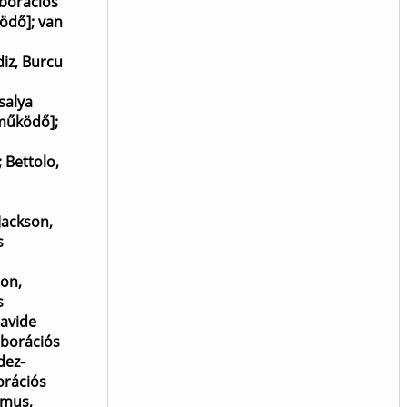
aborációs
ködő]
;
van
diz, Burcu
salya
eműködő]
;
;
Bettolo,
Jackson,
s
on,
s
Davide
aborációs
dez-
orációs
mus,