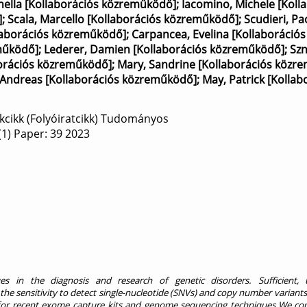
nella [Kollaborációs közreműködő]
;
Iacomino, Michele [Koll
]
;
Scala, Marcello [Kollaborációs közreműködő]
;
Scudieri, Pa
llaborációs közreműködő]
;
Carpancea, Evelina [Kollaborációs
működő]
;
Lederer, Damien [Kollaborációs közreműködő]
;
Szn
borációs közreműködő]
;
Mary, Sandrine [Kollaborációs közr
 Andreas [Kollaborációs közreműködő]
;
May, Patrick [Kollab
kcikk (Folyóiratcikk) Tudományos
(1)
Paper: 39
2023
in the diagnosis and research of genetic disorders. Sufficient,
he sensitivity to detect single-nucleotide (SNVs) and copy number variant
for recent exome capture kits and genome sequencing techniques.We co