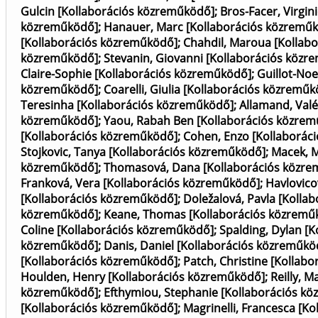
Gulcin [Kollaborációs közreműködő]
;
Bros-Facer, Virgi
közreműködő]
;
Hanauer, Marc [Kollaborációs közremű
[Kollaborációs közreműködő]
;
Chahdil, Maroua [Kollab
közreműködő]
;
Stevanin, Giovanni [Kollaborációs közr
Claire-Sophie [Kollaborációs közreműködő]
;
Guillot-Noe
közreműködő]
;
Coarelli, Giulia [Kollaborációs közremű
Teresinha [Kollaborációs közreműködő]
;
Allamand, Valé
közreműködő]
;
Yaou, Rabah Ben [Kollaborációs közre
[Kollaborációs közreműködő]
;
Cohen, Enzo [Kollaborác
Stojkovic, Tanya [Kollaborációs közreműködő]
;
Macek, M
közreműködő]
;
Thomasová, Dana [Kollaborációs közr
Franková, Vera [Kollaborációs közreműködő]
;
Havlovico
[Kollaborációs közreműködő]
;
Doležalová, Pavla [Kolla
közreműködő]
;
Keane, Thomas [Kollaborációs közremű
Coline [Kollaborációs közreműködő]
;
Spalding, Dylan [
közreműködő]
;
Danis, Daniel [Kollaborációs közreműkö
[Kollaborációs közreműködő]
;
Patch, Christine [Kollab
Houlden, Henry [Kollaborációs közreműködő]
;
Reilly, 
közreműködő]
;
Efthymiou, Stephanie [Kollaborációs k
[Kollaborációs közreműködő]
;
Magrinelli, Francesca [K