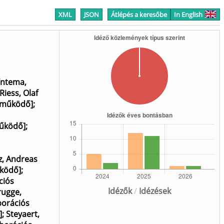
XML
JSON
Átlépés a keresőbe
In English
ntema,
Riess, Olaf
reműködő]
;
működő]
;
z, Andreas
űködő]
;
ciós
Idézők
/
Idézések
ugge,
borációs
]
;
Steyaert,