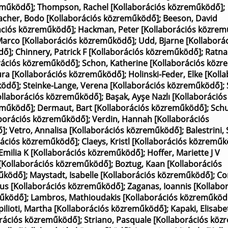
eműködő]
;
Thompson, Rachel [Kollaborációs közreműködő]
;
cher, Bodo [Kollaborációs közreműködő]
;
Beeson, David
rációs közreműködő]
;
Hackman, Peter [Kollaborációs közre
Marco [Kollaborációs közreműködő]
;
Udd, Bjarne [Kollaborá
dő]
;
Chinnery, Patrick F [Kollaborációs közreműködő]
;
Ratna
orációs közreműködő]
;
Schon, Katherine [Kollaborációs köz
aura [Kollaborációs közreműködő]
;
Holinski-Feder, Elke [Koll
ködő]
;
Steinke-Lange, Verena [Kollaborációs közreműködő]
;
llaborációs közreműködő]
;
Başak, Ayşe Nazlı [Kollaborációs
reműködő]
;
Dermaut, Bart [Kollaborációs közreműködő]
;
Sch
aborációs közreműködő]
;
Verdin, Hannah [Kollaborációs
ő]
;
Vetro, Annalisa [Kollaborációs közreműködő]
;
Balestrini
orációs közreműködő]
;
Claeys, Kristl [Kollaborációs közremű
 Emilia K [Kollaborációs közreműködő]
;
Hoffer, Mariette J V
 [Kollaborációs közreműködő]
;
Boztug, Kaan [Kollaborációs
működő]
;
Maystadt, Isabelle [Kollaborációs közreműködő]
;
Co
us [Kollaborációs közreműködő]
;
Zaganas, Ioannis [Kollabo
működő]
;
Lambros, Mathioudakis [Kollaborációs közreműköd
pilioti, Martha [Kollaborációs közreműködő]
;
Kapaki, Elisabe
orációs közreműködő]
;
Striano, Pasquale [Kollaborációs kö