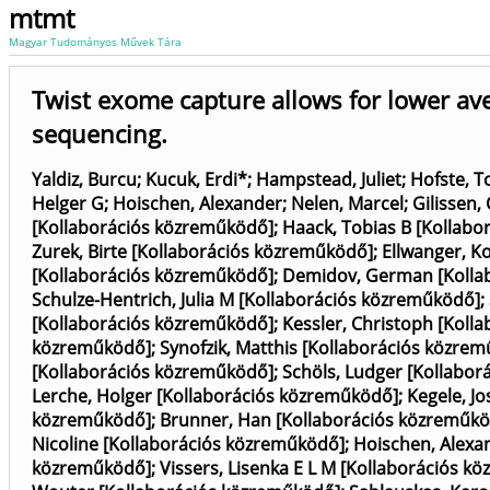
mtmt
Magyar Tudományos Művek Tára
Twist exome capture allows for lower av
sequencing.
Yaldiz, Burcu
;
Kucuk, Erdi*
;
Hampstead, Juliet
;
Hofste, 
Helger G
;
Hoischen, Alexander
;
Nelen, Marcel
;
Gilissen,
[Kollaborációs közreműködő]
;
Haack, Tobias B [Kollab
Zurek, Birte [Kollaborációs közreműködő]
;
Ellwanger, K
[Kollaborációs közreműködő]
;
Demidov, German [Kolla
Schulze-Hentrich, Julia M [Kollaborációs közreműködő]
;
[Kollaborációs közreműködő]
;
Kessler, Christoph [Koll
közreműködő]
;
Synofzik, Matthis [Kollaborációs közre
[Kollaborációs közreműködő]
;
Schöls, Ludger [Kollabo
Lerche, Holger [Kollaborációs közreműködő]
;
Kegele, J
közreműködő]
;
Brunner, Han [Kollaborációs közreműk
Nicoline [Kollaborációs közreműködő]
;
Hoischen, Alexa
közreműködő]
;
Vissers, Lisenka E L M [Kollaborációs k