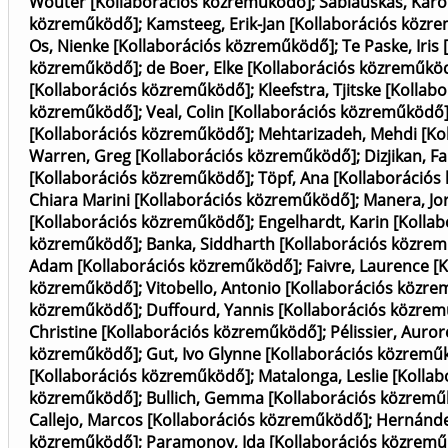
Wouter [Kollaborációs közreműködő]
;
Sablauskas, Karo
közreműködő]
;
Kamsteeg, Erik-Jan [Kollaborációs közr
Os, Nienke [Kollaborációs közreműködő]
;
Te Paske, Iri
közreműködő]
;
de Boer, Elke [Kollaborációs közreműkö
[Kollaborációs közreműködő]
;
Kleefstra, Tjitske [Kolla
közreműködő]
;
Veal, Colin [Kollaborációs közreműködő
[Kollaborációs közreműködő]
;
Mehtarizadeh, Mehdi [Ko
Warren, Greg [Kollaborációs közreműködő]
;
Dizjikan, F
[Kollaborációs közreműködő]
;
Töpf, Ana [Kollaboráció
Chiara Marini [Kollaborációs közreműködő]
;
Manera, Jo
[Kollaborációs közreműködő]
;
Engelhardt, Karin [Kolla
közreműködő]
;
Banka, Siddharth [Kollaborációs közre
Adam [Kollaborációs közreműködő]
;
Faivre, Laurence 
közreműködő]
;
Vitobello, Antonio [Kollaborációs közr
közreműködő]
;
Duffourd, Yannis [Kollaborációs közre
Christine [Kollaborációs közreműködő]
;
Pélissier, Auro
közreműködő]
;
Gut, Ivo Glynne [Kollaborációs közremű
[Kollaborációs közreműködő]
;
Matalonga, Leslie [Kolla
közreműködő]
;
Bullich, Gemma [Kollaborációs közrem
Callejo, Marcos [Kollaborációs közreműködő]
;
Hernánde
közreműködő]
;
Paramonov, Ida [Kollaborációs közrem