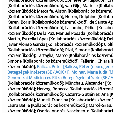
[Kollaborációs közreműködő]
;
Zonneveld-Huijssoon, Ev
[Kollaborációs közreműködő]
;
van Gijn, Marielle [Koll
közreműködő]
;
Metcalfe, Alison [Kollaborációs közrem
[Kollaborációs közreműködő]
;
Heron, Delphine [Kollab
Keren, Boris [Kollaborációs közreműködő]
;
de Sainte A
[Kollaborációs közreműködő]
;
Lacombe, Didier [Kollab
közreműködő]
;
De la Paz, Manuel Posada [Kollaboráci
Martín, Estrella López [Kollaborációs közreműködő]
;
Del
Javier Alonso García [Kollaborációs közreműködő]
;
Ciol
[Kollaborációs közreműködő]
;
Pizzi, Simone [Kollaborá
közreműködő]
;
Tartaglia, Marco [Kollaborációs közrem
Simone [Kollaborációs közreműködő]
;
Fallerini, Chiara
közreműködő]
;
Balicza, Peter [Balicza, Péter (neuroge
Betegségek Intézete (SE / AOK / I)
;
Molnar, Maria Judit [
Genomikai Medicina és Ritka Betegségek Intézete (SE / A
[Kollaborációs közreműködő]
;
Münchau, Alexander [Kol
közreműködő]
;
Herzog, Rebecca [Kollaborációs közrem
[Kollaborációs közreműködő]
;
Cazurro-Gutiérrez, Ana 
közreműködő]
;
Munell, Francina [Kollaborációs közrem
Laura Batlle [Kollaborációs közreműködő]
;
Marcé-Grau,
közreműködő]
;
Osorio, Andrés Nascimento [Kollaborá