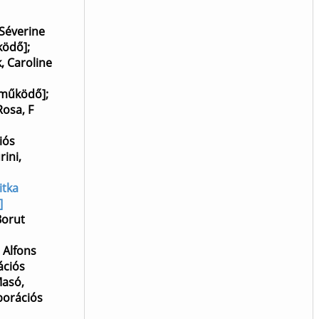
Séverine
ködő]
;
, Caroline
eműködő]
;
Rosa, F
iós
rini,
itka
]
Borut
 Alfons
ációs
asó,
borációs