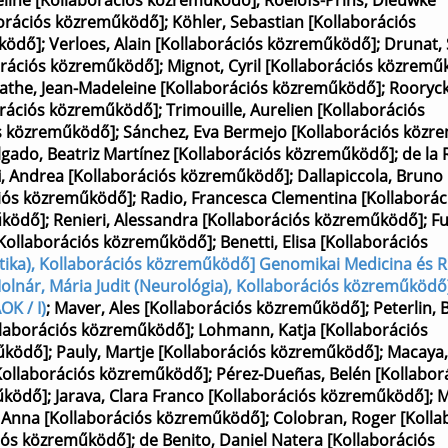
eline [Kollaborációs közreműködő]
;
Roelofs-Prins, Dieuwke
aborációs közreműködő]
;
Köhler, Sebastian [Kollaborációs
űködő]
;
Verloes, Alain [Kollaborációs közreműködő]
;
Drunat, 
orációs közreműködő]
;
Mignot, Cyril [Kollaborációs közremű
gathe, Jean-Madeleine [Kollaborációs közreműködő]
;
Rooryck
orációs közreműködő]
;
Trimouille, Aurelien [Kollaborációs
ós közreműködő]
;
Sánchez, Eva Bermejo [Kollaborációs közr
gado, Beatriz Martínez [Kollaborációs közreműködő]
;
de la 
fi, Andrea [Kollaborációs közreműködő]
;
Dallapiccola, Bruno
ciós közreműködő]
;
Radio, Francesca Clementina [Kollaborác
űködő]
;
Renieri, Alessandra [Kollaborációs közreműködő]
;
Fu
 [Kollaborációs közreműködő]
;
Benetti, Elisa [Kollaborációs
netika), Kollaborációs közreműködő] Genomikai Medicina és R
Molnár, Mária Judit (Neurológia), Kollaborációs közreműködő
OK / I)
;
Maver, Ales [Kollaborációs közreműködő]
;
Peterlin, 
laborációs közreműködő]
;
Lohmann, Katja [Kollaborációs
űködő]
;
Pauly, Martje [Kollaborációs közreműködő]
;
Macaya,
[Kollaborációs közreműködő]
;
Pérez-Dueñas, Belén [Kollabor
űködő]
;
Jarava, Clara Franco [Kollaborációs közreműködő]
;
M
 Anna [Kollaborációs közreműködő]
;
Colobran, Roger [Kolla
ciós közreműködő]
;
de Benito, Daniel Natera [Kollaborációs