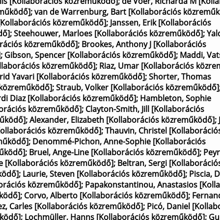
lis [Kollaborációs közreműködő]
;
de Voer, Richarda M [Koll
eműködő]
;
van de Warrenburg, Bart [Kollaborációs közremű
s [Kollaborációs közreműködő]
;
Janssen, Erik [Kollaborációs
dő]
;
Steehouwer, Marloes [Kollaborációs közreműködő]
;
Yal
borációs közreműködő]
;
Brookes, Anthony J [Kollaborációs
]
;
Gibson, Spencer [Kollaborációs közreműködő]
;
Maddi, Vat
llaborációs közreműködő]
;
Riaz, Umar [Kollaborációs közr
arid Yavari [Kollaborációs közreműködő]
;
Shorter, Thomas
s közreműködő]
;
Straub, Volker [Kollaborációs közreműködő]
rdi Diaz [Kollaborációs közreműködő]
;
Hambleton, Sophie
borációs közreműködő]
;
Clayton-Smith, Jill [Kollaborációs
működő]
;
Alexander, Elizabeth [Kollaborációs közreműködő]
;
[Kollaborációs közreműködő]
;
Thauvin, Christel [Kollaboráció
eműködő]
;
Denommé-Pichon, Anne-Sophie [Kollaborációs
működő]
;
Bruel, Ange-Line [Kollaborációs közreműködő]
;
Peyr
re [Kollaborációs közreműködő]
;
Beltran, Sergi [Kollaboráció
ködő]
;
Laurie, Steven [Kollaborációs közreműködő]
;
Piscia, 
borációs közreműködő]
;
Papakonstantinou, Anastasios [Koll
űködő]
;
Corvo, Alberto [Kollaborációs közreműködő]
;
Fernan
z, Carles [Kollaborációs közreműködő]
;
Picó, Daniel [Kollab
űködő]
;
Lochmüller, Hanns [Kollaborációs közreműködő]
;
Gu