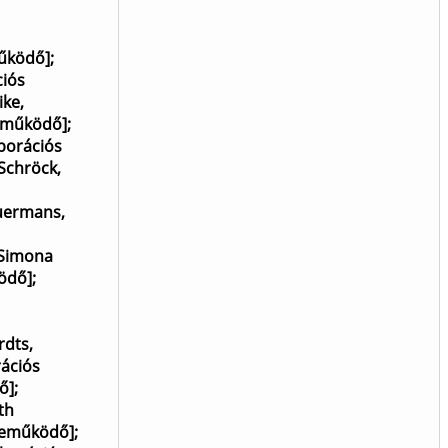
működő]
;
ciós
ike,
reműködő]
;
aborációs
Schröck,
uermans,
, Simona
ködő]
;
rdts,
rációs
ő]
;
th
zreműködő]
;