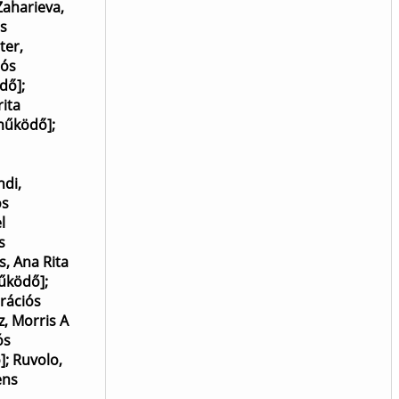
Zaharieva,
s
ter,
iós
ödő]
;
rita
eműködő]
;
di,
ós
l
s
, Ana Rita
működő]
;
orációs
z, Morris A
ós
]
;
Ruvolo,
ens