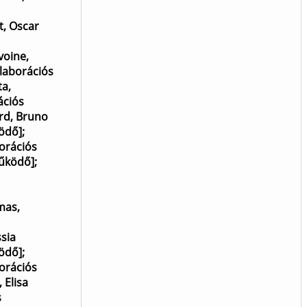
, Oscar
voine,
laborációs
ta,
ációs
rd, Bruno
ködő]
;
orációs
működő]
;
mas,
ssia
ödő]
;
orációs
, Elisa
s