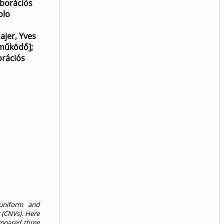
aborációs
olo
ajer, Yves
eműködő]
;
orációs
 uniform and
s (CNVs). Here
mpared three