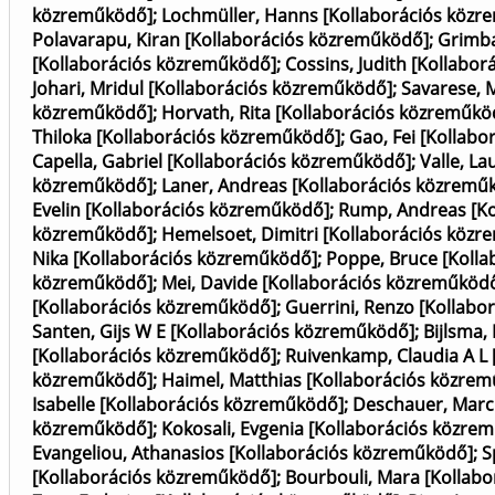
közreműködő]
;
Lochmüller, Hanns [Kollaborációs közr
Polavarapu, Kiran [Kollaborációs közreműködő]
;
Grimba
[Kollaborációs közreműködő]
;
Cossins, Judith [Kollabo
Johari, Mridul [Kollaborációs közreműködő]
;
Savarese, 
közreműködő]
;
Horvath, Rita [Kollaborációs közreműkö
Thiloka [Kollaborációs közreműködő]
;
Gao, Fei [Kollab
Capella, Gabriel [Kollaborációs közreműködő]
;
Valle, L
közreműködő]
;
Laner, Andreas [Kollaborációs közremű
Evelin [Kollaborációs közreműködő]
;
Rump, Andreas [Ko
közreműködő]
;
Hemelsoet, Dimitri [Kollaborációs köz
Nika [Kollaborációs közreműködő]
;
Poppe, Bruce [Koll
közreműködő]
;
Mei, Davide [Kollaborációs közreműköd
[Kollaborációs közreműködő]
;
Guerrini, Renzo [Kollab
Santen, Gijs W E [Kollaborációs közreműködő]
;
Bijlsma,
[Kollaborációs közreműködő]
;
Ruivenkamp, Claudia A L
közreműködő]
;
Haimel, Matthias [Kollaborációs közre
Isabelle [Kollaborációs közreműködő]
;
Deschauer, Marc
közreműködő]
;
Kokosali, Evgenia [Kollaborációs közre
Evangeliou, Athanasios [Kollaborációs közreműködő]
;
S
[Kollaborációs közreműködő]
;
Bourbouli, Mara [Kollab