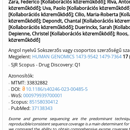
Zara, Federico [Kollaborációs közreműködő]
;
Riva, Anto
közreműködő]
;
Uva, Paolo [Kollaborációs közreműködő
[Kollaborációs közreműködő]
;
Cilio, Maria-Roberta [Ko
közreműködő]
;
Depondt, Chantal [Kollaborációs közre
[Kollaborációs közreműködő]
;
Duerinckx, Sarah [Kolla
Depienne, Christel [Kollaborációs közreműködő]
;
Roos,
közreműködő]
Angol nyelvű Sokszerzős vagy csoportos szerzőségű sza
Megjelent:
HUMAN GENOMICS 1473-9542 1479-7364
17
SJR Scopus - Drug Discovery: Q1
Azonosítók
MTMT: 33832882
DOI:
10.1186/s40246-023-00485-5
WoS:
000979939700001
Scopus:
85158030412
PubMed:
37138343
Exome and genome sequencing are the predominant techniques 
reproducible/consistent sequence coverage is a main determinant for t
we compared the ability to obtain comprehensive exome coverage 