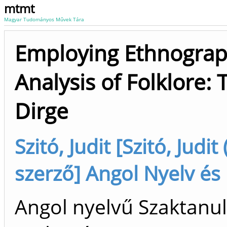
mtmt
Magyar Tudományos Művek Tára
Employing Ethnograph
Analysis of Folklore:
Dirge
Szitó, Judit [Szitó, Judit
szerző] Angol Nyelv és 
Angol nyelvű Szaktanu