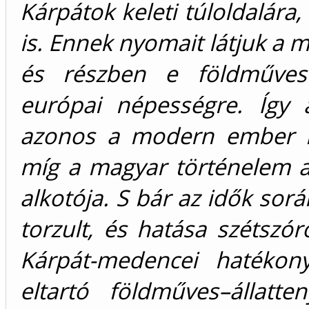
Kárpátok keleti túloldalár
is. Ennek nyomait látjuk a m
és részben e földművese
európai népességre. Így 
azonos a modern ember m
míg a magyar történelem 
alkotója. S bár az idők sor
torzult, és hatása szétszó
Kárpát-medencei hatékon
eltartó földműves–állatt