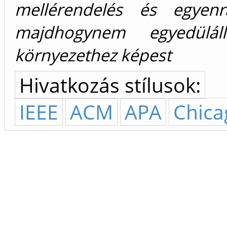
mellérendelés és egyenr
majdhogynem egyedülá
környezethez képest
Hivatkozás stílusok:
IEEE
ACM
APA
Chica