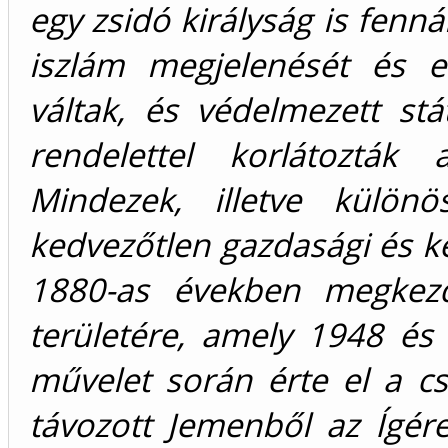
egy zsidó királyság is fenná
iszlám megjelenését és e
váltak, és védelmezett st
rendelettel korlátozták
Mindezek, illetve külö
kedvezőtlen gazdasági és k
1880-as években megkezdő
területére, amely 1948 és
művelet során érte el a c
távozott Jemenből az Ígére