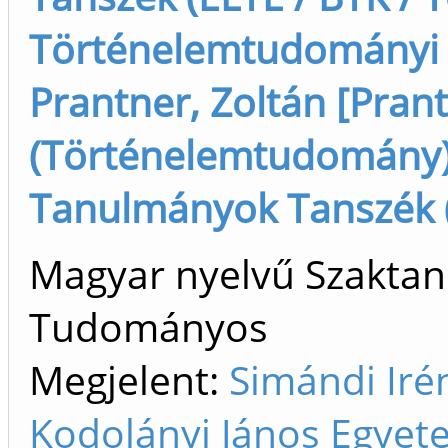
Történelemtudományi Do
Prantner, Zoltán [Prant
(Történelemtudomány),
Tanulmányok Tanszék (K
Magyar nyelvű Szaktan
Tudományos
Megjelent:
Simándi Iré
Kodolányi János Egyete