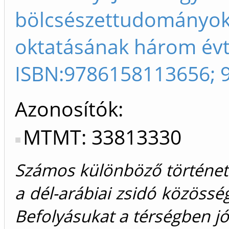
bölcsészettudományok
oktatásának három évt
ISBN:9786158113656; 
Azonosítók
MTMT: 33813330
Számos különböző történe
a dél-arábiai zsidó közösség
Befolyásukat a térségben jó