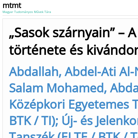
mtmt
Magyar Tudományos Művek Tára
„Sasok szárnyain” – A
története és kivándor
Abdallah, Abdel-Ati Al-
Salam Mohamed, Abdall
Középkori Egyetemes T
BTK / TI); Új- és Jelen
Tanszék (ELTE / BTK / To