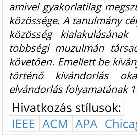
amivel gyakorlatilag megszű
közössége. A tanulmány célj
közösség kialakulásának 
többségi muzulmán társad
követően. Emellett be kíván
történő kivándorlás ok
elvándorlás folyamatának 19
Hivatkozás stílusok:
IEEE
ACM
APA
Chica