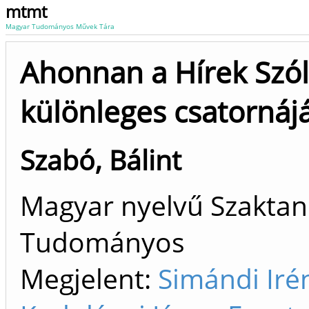
mtmt
Magyar Tudományos Művek Tára
Ahonnan a Hírek Szólt
különleges csatornáj
Szabó, Bálint
Magyar nyelvű Szaktan
Tudományos
Megjelent:
Simándi Iré