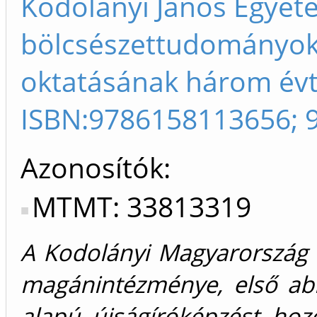
Kodolányi János Egyete
bölcsészettudományok
oktatásának három évt
ISBN:9786158113656; 
Azonosítók
MTMT: 33813319
A Kodolányi Magyarország r
magánintézménye, első abb
alapú újságíróképzést hoz