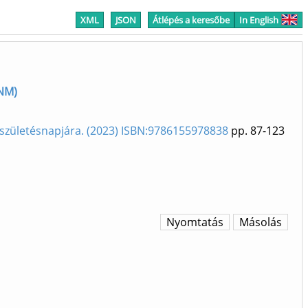
XML
JSON
Átlépés a keresőbe
In English
MNM)
0. születésnapjára. (2023) ISBN:9786155978838
pp. 87-123
Nyomtatás
Másolás