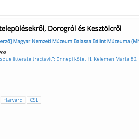
településekről, Dorogról és Kesztölcről
, szerző] Magyar Nemzeti Múzeum Balassa Bálint Múzeuma (
yos
losque litterate tractavit”: ünnepi kötet H. Kelemen Márta 8
Harvard
CSL