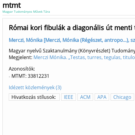
mtmt
Magyar Tudományos Művek Tára
Római kori fibulák a diagonális út menti 
Merczi, Mónika [Merczi, Mónika (Régészet, antropo...)
Magyar nyelvű Szaktanulmány (Könyvrészlet) Tudomán
Megjelent:
Merczi Mónika. „Testas, turres, tegulas, titu
Azonosítók
MTMT: 33812231
Idézett közlemények (3)
Hivatkozás stílusok:
IEEE
ACM
APA
Chicago